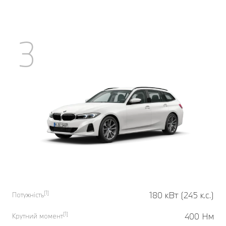
3
[1]
180 кВт (245 к.с.)
Потужність
[1]
400 Нм
Крутний момент