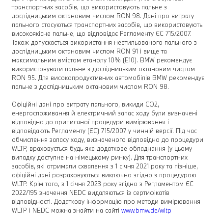
транспортних засобів, що використовують пальне з
дослідницьким октановим числом RON 98. Дані про витрату
пального стосуються транспортних засобів, що використовують
високоякісне пальне, що відповідає Регламенту ЄС 715/2007.
Також допускається використання неетильованого пального з
дослідницьким октановим числом RON 91 і вище та
максимальним вмістом етанолу 10% (E10). BMW рекомендує
використовувати пальне з дослідницьким октановим числом
RON 95. Для високопродуктивних автомобілів BMW рекомендує
пальне з дослідницьким октановим числом RON 98.
Офіційні дані про витрату пального, викиди CO2,
енергоспоживання й електричний запас ходу були визначені
відповідно до приписаної процедури вимірювання і
відповідають Регламенту (ЄС) 715/2007 у чинній версії. Під час
обчислення запасу ходу, визначеного відповідно до процедури
WLTP, враховується будь-яке додаткове обладнання (у цьому
випадку доступне на німецькому ринку). Для транспортних
засобів, які отримали схвалення з 1 січня 2021 року та пізніше,
офіційні дані розраховуються виключно згідно з процедурою
WLTP. Крім того, з 1 січня 2023 року згідно з Регламентом ЄС
2022/195 значення NEDC видаляються із сертифікатів
відповідності. Додаткову інформацію про методи вимірювання
WLTP і NEDC можна знайти на сайті
www.bmw.de/wltp