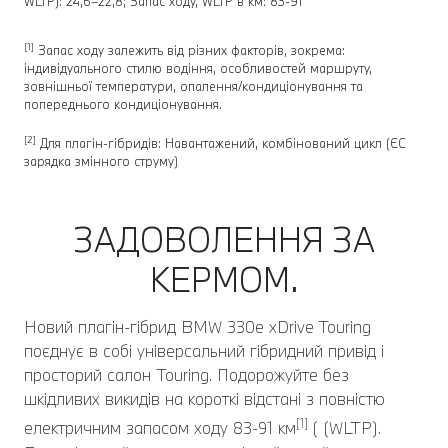
WLTP): 24,6–22,8; Запас ходу, WLTP в км: 83-91
[1]
Запас ходу залежить від різних факторів, зокрема:
індивідуального стилю водіння, особливостей маршруту,
зовнішньої температури, опалення/кондиціонування та
попереднього кондиціонування.
[2]
Для плагін-гібридів: Навантажений, комбінований цикл (ЄC
зарядка змінного струму)
ЗАДОВОЛЕННЯ ЗА
КЕРМОМ.
Новий плагін-гібрид BMW 330e xDrive Touring
поєднує в собі універсальний гібридний привід і
просторий салон Touring. Подорожуйте без
шкідливих викидів на короткі відстані з повністю
[1]
електричним запасом ходу 83-91 км
( (WLTP).