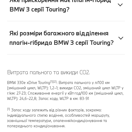
BMW 3 серії Touring?
Які розміри багажного відділення
плагін-гібрида BMW 3 серії Touring?
Витрата пального та викиди CO2.
[1][2]
BMW 330e xDrive Touring
: Витрата пального у л/100 км
(змішаний цикл, WLTP): 1,2–1; викиди CO2, змішаний цикл WLTP у
г/км: 27-23; Споживання енергії у кВт⋅год/100 км (змішаний цикл,
WLTP): 24,6–22,8; Запас ходу, WLTP в км: 83-91
[1]
Запас ходу залежить від різних факторів, зокрема:
індивідуального стилю водіння, особливостей маршруту,
зовнішньої температури, опалення/кондиціонування та
попереднього кондиціонування.