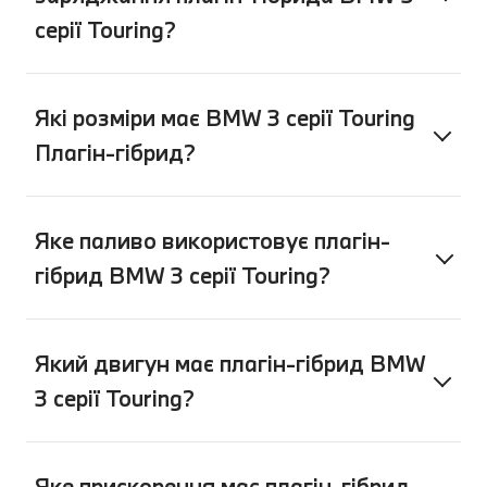
серії Touring?
Які розміри має BMW 3 серії Touring
Плагін-гібрид?
Яке паливо використовує плагін-
гібрид BMW 3 серії Touring?
Який двигун має плагін-гібрид BMW
3 серії Touring?
Яке прискорення має плагін-гібрид