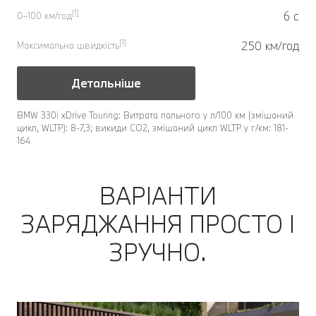
[1]
6 с
0–100 км/год
[1]
250 км/год
Максимальна швидкість
Детальніше
BMW 330i xDrive Touring: Витрата пального у л/100 км (змішаний
цикл, WLTP): 8-7,3; викиди CO2, змішаний цикл WLTP у г/км: 181-
164
ВАРІАНТИ
ЗАРЯДЖАННЯ ПРОСТО І
ЗРУЧНО.