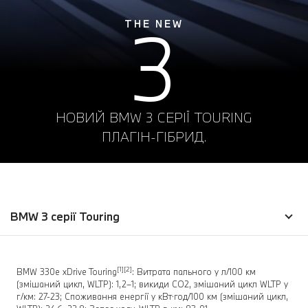
3
THE NEW
НОВИЙ BMW 3 СЕРІЇ TOURING
ПЛАГІН-ГІБРИД.
BMW 3 серії Touring
[1][2]
BMW 330e xDrive Touring
: Витрата пального у л/100 км
(змішаний цикл, WLTP): 1,2–1; викиди CO2, змішаний цикл WLTP у
г/км: 27-23; Споживання енергії у кВт⋅год/100 км (змішаний цикл,