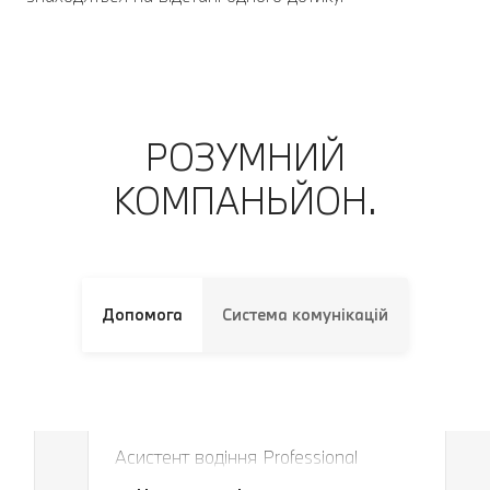
РОЗУМНИЙ
КОМПАНЬЙОН.
Допомога
Система комунікацій
Завжди в правильній смузі і на
правильній дистанції.
Асистент водіння Professional
Завжди в правильній смузі і на
безпечно утримує ваш автомобіль у