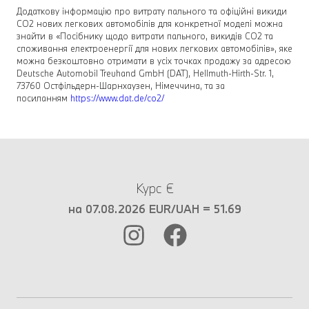
Додаткову інформацію про витрату пального та офіційні викиди
CO2 нових легкових автомобілів для конкретної моделі можна
знайти в «Посібнику щодо витрати пального, викидів CO2 та
споживання електроенергії для нових легкових автомобілів», яке
можна безкоштовно отримати в усіх точках продажу за адресою
Deutsche Automobil Treuhand GmbH (DAT), Hellmuth-Hirth-Str. 1,
73760 Остфільдерн-Шарнхаузен, Німеччина, та за
посиланням
https://www.dat.de/co2/
Курс €
на 07.08.2026 EUR/UAH = 51.69