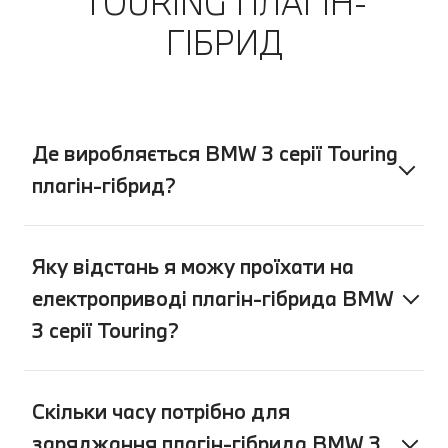
TOURING ПЛАГІН-
ГІБРИД
Де виробляється BMW 3 серії Touring
плагін-гібрид?
Яку відстань я можу проїхати на
електроприводі плагін-гібрида BMW
3 серії Touring?
Скільки часу потрібно для
заряджання плагін-гібрида BMW 3