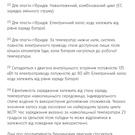
[2]
Для плагін-гібридів: Навантажений, комбінований цикл (ЄC
зарядка змінного струму)
[3]
Для плагін-гібридів: Електричний запас ходу залежить від
рівня заряду батареї.
[4]
Для плагін-гібридів: За температур нижче нуля, система
повністю електричного приводу стане доступною лише після
кількох кілометрів їзди, коли батарея нагріється до робочої
температури.
[5]
Складається з двигуна внутрішнього згоряння потужністю 135
кВт та електроприводу потужністю до 80 кВт. Електричний запас
ходу залежить від рівня заряду батареї.
[6]
Ефективність заряджання залежить від стану заряду,
температури навколишнього середовища, індивідуального
стилю водіння та використання допоміжних споживачів. Указані
значення запасу ходу засновані на найкращому зразку циклу
WLTP. Час заряджання вказано за навколишньої температури 23
градуси за Цельсієм після поїздки та може відрізнятися в
залежності від поведінки при використанні.
Дані про продуктивність бензинових двигунів стосуються