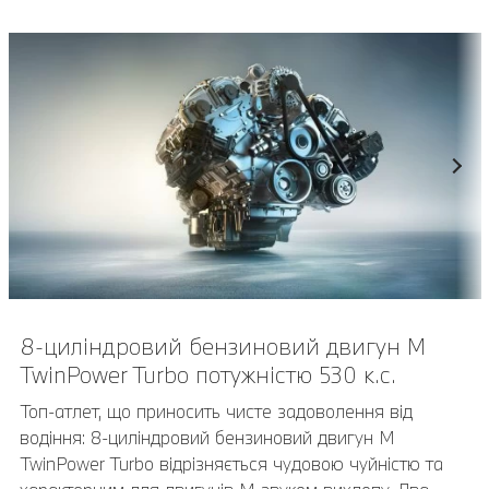
8-циліндровий бензиновий двигун M
Карбоновий пакет обробки екстер'єру M.
TwinPower Turbo потужністю 530 к.с.
Карбоновий пакет обробки екстер'єру M підкреслює
спортивні амбіції автомобіля. Бічні аеродинамічні
Топ-атлет, що приносить чисте задоволення від
елементи у передньому бампері, накладки дзеркал
водіння: 8-циліндровий бензиновий двигун M
заднього виду та задній спойлер виготовляються із
TwinPower Turbo відрізняється чудовою чуйністю та
посиленого вуглеволокном пластику (карбону).