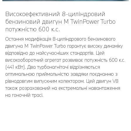
Високоефективний 8-циліндровий
20" M легкосплавні диски Double-spoke
бензиновий двигун M TwinPower Turbo
810 M
потужністю 600 к.с.
20" M легкосплавні диски Double-spoke 810 M Jet
Black з різнорозмірними шинами. Передні диски 9,5J x
Остання модифікація 8-циліндрового бензинового
20 із шинами 275/35 R20, задні диски 10,5J x 20 із
двигуна M TwinPower Turbo гарантує високу динаміку
шинами 285/35 R20.
відповідно до найсучасніших стандартів. Цей
високооборотний агрегат розвиває потужність 600 к.с.
(441 кВт). Два турбонагнітачі відрізняються
оптимальною приймальністю завдяки поєднанню з
рівнодовгим випускним колектором. Цей двигун V8
також розрахований на екстремальні навантаження
на гоночній трасі.