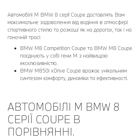
Автомобілі M BMW 8 серії Coupe доставлять Вам
максимальне задоволення від водіння в атмосфері
спортивного стилю та розкоші як на дорогах, так і на
гоночній трасі:
BMW M8 Competition Coupe та BMW M8 Coupe
поєднують у собі гени M з найвищою
ексклюзивністю.
BMW M850i xDrive Coupe вражає унікальним
синтезом комфорту, динаміки та ефективності.
АВТОМОБІЛІ M BMW 8
СЕРІЇ COUPE В
ПОРІВНЯННІ.