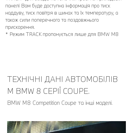
панелі Вам буде доступна інформація про тиск
за допомогою програми My BMW на Вашому
допомоги при перпендикулярному паркуванні, активна
наддуву, тиск повітря в шинах та їх температуру, а
смартфоні або через SIM-карту, встановлену в
сигналізація аварійного зближення, функція
також сили поперечного та поздовжнього
автомобілі, а потім встановити їх. Таким чином, можна
екстреного гальмування, відеореєстратор BMW Drive
прискорення.
також активувати різні доступні функції Вашого BMW.
Recorder, асистент паралельної та перпендикулярної
* Режим TRACK пропонується лише для BMW M8
парків ходом.
Competition Coupe.
ТЕХНІЧНІ ДАНІ АВТОМОБІЛІВ
M BMW 8 СЕРІЇ COUPE.
BMW M8 Competition Coupe та інші моделі.