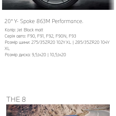
20" Y- Spoke 863M Performance.
Карбонові кришки дзеркал M Performance.
Колір: Jet Black matt
Виготовлені вручну з карбону: оригінальні корпуси
Серія авто: F90, F91, F92, F90N, F93
зовнішніх дзеркал підкреслюють високотехнологічний
Розмір шини: 275/35ZR20 102Y XL | 285/35ZR20 104Y
характер автомобіля. Їхній динамічний дизайн надає
XL
автомобілю високоякісного вигляду і розставляє
Розмір диска: 9,5Jx20 | 10,5Jx20
індивідуальні спортивні акценти.
Арт.: 51162446821, 51162446822.
THE 8