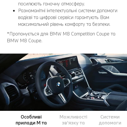
посилюють гоночну атмосферу.
Разноманітні інтелектуальні системи допомоги
водієві та цифрові сервіси гарантують Вам
максимальний рівень комфорту та безпеки.
*Пропонується для BMW M8 Competition Coupe та
BMW M8 Coupe.
Особливі
Можливості
Системи
прилади M та
зв'язку та
допомоги