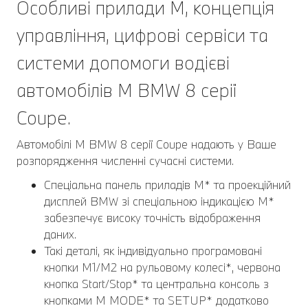
Особливі прилади M, концепція
управління, цифрові сервіси та
системи допомоги водієві
автомобілів M BMW 8 серії
Coupe.
Автомобілі M BMW 8 серії Coupe надають у Ваше
розпорядження численні сучасні системи.
Спеціальна панель приладів M* та проекційний
дисплей BMW зі спеціальною індикацією M*
забезпечує високу точність відображення
даних.
Такі деталі, як індивідуально програмовані
кнопки M1/M2 на рульовому колесі*, червона
кнопка Start/Stop* та центральна консоль з
кнопками M MODE* та SETUP* додатково