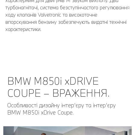
характерним для двигунів M звуком вихлопу. Два
Завершальним елементом пакета є дифузор,
турбонагнітачі, система безступінчастого регулювання
розташований у задній частині автомобіля.
ходу клапанів Valvetronic та високоточне
впорскування бензину забезпечують видатні технічні
характеристики.
BMW M850i xDRIVE
COUPE – ВРАЖЕННЯ.
Особливості дизайну інтер'єру та інтер'єру
BMW M850i xDrive Coupe.