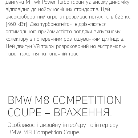
регулювань сидінь M Sport. Вони пропонують ідеальну
двигуна M TwinPower Turbo гарантує високу динаміку
бічну підтримку та найвищий комфорт у тривалих
відповідно до найсучасніших стандартів. Цей
поїздках. Вони сумісні з багатоточковими ременями
високооборотний агрегат розвиває потужність 625 к.с.
безпеки та тому придатні для гонок.
(460 кВт). Два турбонагнітачі відрізняються
оптимальною прийомистістю завдяки випускному
колектору з поперечним розташуванням циліндрів.
Цей двигун V8 також розрахований на екстремальні
навантаження на гоночній трасі.
BMW M8 COMPETITION
COUPE – ВРАЖЕННЯ.
Особливості дизайну інтер'єру та інтер'єру
BMW M8 Competition Coupe.