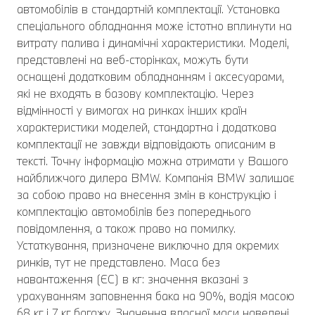
автомобілів в стандартній комплектації. Установка
спеціального обладнання може істотно вплинути на
витрату палива і динамічні характеристики. Моделі,
представлені на веб-сторінках, можуть бути
оснащені додатковим обладнанням і аксесуарами,
які не входять в базову комплектацію. Через
відмінності у вимогах на ринках інших країн
характеристики моделей, стандартна і додаткова
комплектації не завжди відповідають описаним в
тексті. Точну інформацію можна отримати у Вашого
найближчого дилера BMW. Компанія BMW залишає
за собою право на внесення змін в конструкцію і
комплектацію автомобілів без попереднього
повідомлення, а також право на помилку.
Устаткування, призначене виключно для окремих
ринків, тут не представлено. Маса без
навантаження (ЄС) в кг: значення вказані з
урахуванням заповнення бака на 90%, водія масою
68 кг і 7 кг багажу. Значення власної маси наведені