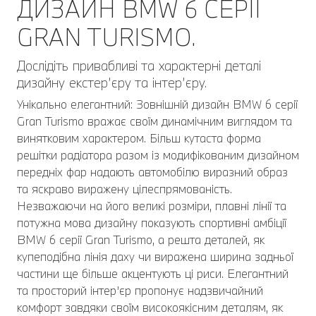
ДИЗАЙН BMW 6 СЕРІЇ
GRAN TURISMO.
Дослідіть привабливі та характерні деталі
дизайну екстер’єру та інтер’єру.
Унікально елегантний: Зовнішній дизайн BMW 6 серії
Gran Turismo вражає своїм динамічним виглядом та
винятковим характером. Більш кутаста форма
решітки радіатора разом із модифікованим дизайном
передніх фар надають автомобілю виразний образ
та яскраво виражену цілеспрямованість.
Незважаючи на його великі розміри, плавні лінії та
потужна мова дизайну показують спортивні амбіції
BMW 6 серії Gran Turismo, а решта деталей, як
купеподібна лінія даху чи виражена ширина задньої
частини ще більше акцентують ці риси. Елегантний
та просторий інтер’єр пропонує надзвичайний
комфорт завдяки своїм високоякісним деталям, як