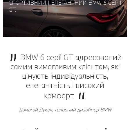
СПОРТИВНИЙ І ЕЛЕГАНТНИЙ BMW 6 СЕРІЇ
GT.
BMW 6 серії GT адресований
самим вимогливим клієнтам, які
цінують індивідуальність,
елегантність і високий
комфорт.
Домагой Дукеч, головний дизайнер BMW