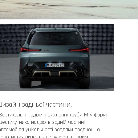
Дизайн задньої частини.
Вертикальні подвійні вихлопні труби M у формі
шестикутника надають задній частині
автомобіля унікальності завдяки поєднанню
золотистих акцентів дифузора з новим