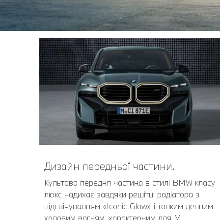
Дизайн передньої частини.
Культова передня частина в стилі BMW класу
люкс надихає завдяки решітці радіатора з
підсвічуванням «Iconic Glow» і тонким денним
ходовим вогням, характерним для M.