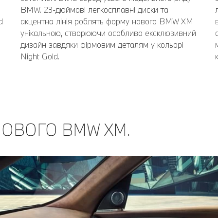
BMW. 23-дюймові легкосплавні диски та
d
акцентна лінія роблять форму нового BMW XM
унікальною, створюючи особливо ексклюзивний
дизайн завдяки фірмовим деталям у кольорі
Night Gold.
НОВОГО BMW XM.