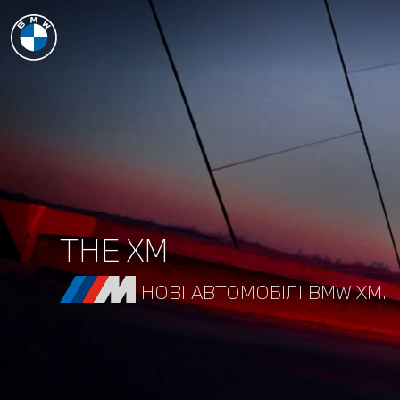
THE XM
НОВІ АВТОМОБІЛІ BMW XM.