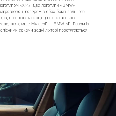
логотипом «XM». Два логотипи «BMW»,
вигравіювані лазером з обох боків заднього
скла, створюють асоціацію з останньою
моделлю «лише М» серії — BMW M1. Разом із
колісними арками задні ліхтарі простягаються
широко аж на крила, підкреслюючи міцну та
потужну форму моделі.