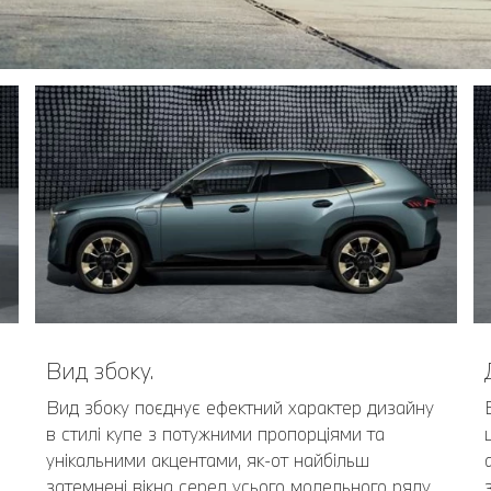
Вид збоку.
Вид збоку поєднує ефектний характер дизайну
в стилі купе з потужними пропорціями та
унікальними акцентами, як-от найбільш
затемнені вікна серед усього модельного ряду