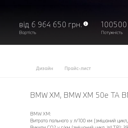
від 6 964 650 грн.
100500
Вартість
Потужність
Дизайн
Прайс-лист
BMW XM, BMW XM 50e ТА B
BMW XM:
Витрата пального у л/100 км (змішаний цикл, 
Викиди CO2 у г/км (змішаний цикл, WLTP): 3