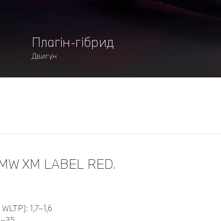
Плагін-гібрид
Двигун
MW XM LABEL RED.
WLTP): 1,7–1,6
9–35