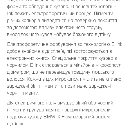
форми та обведення кузова. В основі технології E
Ink лежить електрофоретичний процес. Пігменти
різних кольорів виводяться на поверхню покриття
за допомогою впливу електричного струму,
внаслідок чого кузов набуває бажаного відтінку.
Електрофоретичне фарбування за технологією E Ink
добре знайоме з дисплеїв, які застосовуються в
електронних книгах. Спеціальне покриття кузова з
чорнилом E Ink складається з мільйонів мікрокапсул
діаметром, що не перевищує товщину людського
волосся. Кожна з цих мікрокапсул містить негативно
заряджені білі пігменти та позитивно заряджені
чорні пігменти.
Дія електричного поля змушує білий або чорний
пігменти групуватися на поверхні мікрокапсули,
надаючи кузову BMW iX Flow вибраний водієм
відтінок.