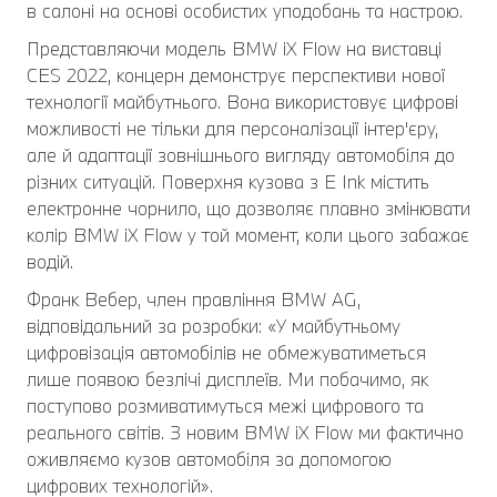
в салоні на основі особистих уподобань та настрою.
Представляючи модель BMW iX Flow на виставці
CES 2022, концерн демонструє перспективи нової
технології майбутнього. Вона використовує цифрові
можливості не тільки для персоналізації інтер'єру,
але й адаптації зовнішнього вигляду автомобіля до
різних ситуацій. Поверхня кузова з E Ink містить
електронне чорнило, що дозволяє плавно змінювати
колір BMW iX Flow у той момент, коли цього забажає
водій.
Франк Вебер, член правління BMW AG,
відповідальний за розробки: «У майбутньому
цифровізація автомобілів не обмежуватиметься
лише появою безлічі дисплеїв. Ми побачимо, як
поступово розмиватимуться межі цифрового та
реального світів. З новим BMW iX Flow ми фактично
оживляємо кузов автомобіля за допомогою
цифрових технологій».