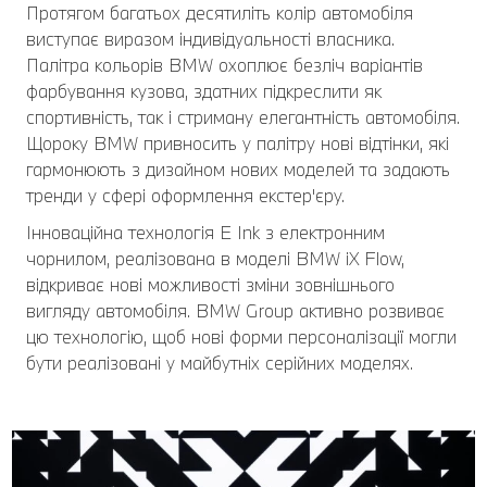
Протягом багатьох десятиліть колір автомобіля
виступає виразом індивідуальності власника.
Палітра кольорів BMW охоплює безліч варіантів
фарбування кузова, здатних підкреслити як
спортивність, так і стриману елегантність автомобіля.
Щороку BMW привносить у палітру нові відтінки, які
гармонюють з дизайном нових моделей та задають
тренди у сфері оформлення екстер'єру.
Інноваційна технологія E Ink з електронним
чорнилом, реалізована в моделі BMW iX Flow,
відкриває нові можливості зміни зовнішнього
вигляду автомобіля. BMW Group активно розвиває
цю технологію, щоб нові форми персоналізації могли
бути реалізовані у майбутніх серійних моделях.