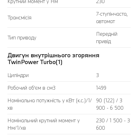
Крутний момент у Нм
230
7-ступінчаста,
Трансмісія
автомат
Передній
Тип приводу
привід
Двигун внутрішнього згоряння
TwinPower Turbo(1)
Циліндри
3
Робочий об'єм в см3
1499
Номінальна потужність у кВт (к.с.)/1/
90 (122) / 3
хв
900 - 6 500
Номінальний крутний момент у
230 / 1 500 - 3
Нм/1/хв
600