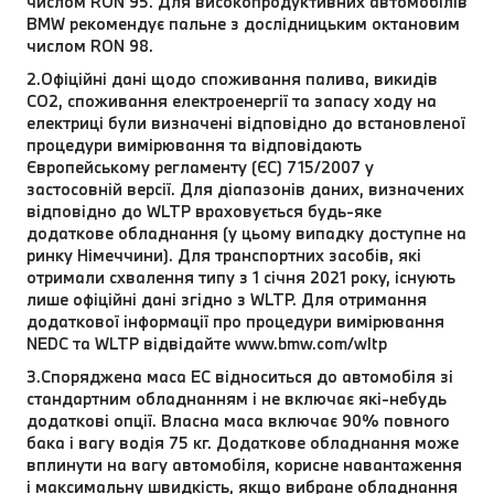
числом RON 95. Для високопродуктивних автомобілів
BMW рекомендує пальне з дослідницьким октановим
числом RON 98.
2.Офіційні дані щодо споживання палива, викидів
CO2, споживання електроенергії та запасу ходу на
електриці були визначені відповідно до встановленої
процедури вимірювання та відповідають
Європейському регламенту (ЄС) 715/2007 у
застосовній версії. Для діапазонів даних, визначених
відповідно до WLTP враховується будь-яке
додаткове обладнання (у цьому випадку доступне на
ринку Німеччини). Для транспортних засобів, які
отримали схвалення типу з 1 січня 2021 року, існують
лише офіційні дані згідно з WLTP. Для отримання
додаткової інформації про процедури вимірювання
NEDC та WLTP відвідайте www.bmw.com/wltp
3.Споряджена маса EC відноситься до автомобіля зі
стандартним обладнанням і не включає які-небудь
додаткові опції. Власна маса включає 90% повного
бака і вагу водія 75 кг. Додаткове обладнання може
вплинути на вагу автомобіля, корисне навантаження
і максимальну швидкість, якщо вибране обладнання