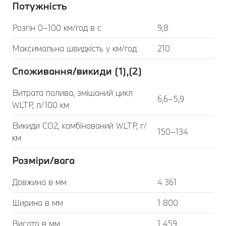
Потужність
Розгін 0–100 км/год в с
9,8
Максимальна швидкість у км/год
210
Споживання/викиди (1),(2)
Витрата палива, змішаний цикл
6,6–5,9
WLTP, л/100 км
Викиди CO2, комбінований WLTP, г/
150–134
км
Розміри/вага
Довжина в мм
4 361
Ширина в мм
1 800
Висота в мм
1 459