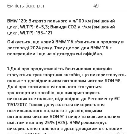
Ємність бака в л
49
BMW 120: Витрата пального у л/100 км (змішаний
цикл, WLTP): 6–5,3; Викиди CO2 у г/км (змішаний
цикл, WLTP): 135–121
Очікується, що новий BMW 116 з'явиться в продажу в
листопаді 2024 року. Тому цифри для BMW 116 є
попередніми і ще не підтверджені офіційно.
1.Дані про продуктивність бензинових двигунів
стосуються транспортних засобів, що використовують
пальне з дослідницьким октановим числом RON 98.
Дані про споживання пального стосуються
транспортних засобів, що використовують
високоякісне пальне, відповідно до Регламенту ЄС
1151/2017. Також допускається використання
неетильованого пального з дослідницьким
октановим числом RON 91 і вище та максимальним
вмістом етанолу 25% (E25). BMW рекомендує
використання пального з дослідницьким октановим