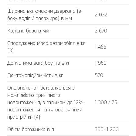
Ширина включаючи дзеркала (з
2 072
боку водія / пасажира) в мм
Колісна база в мм
2 670
Споряджена маса автомобіля в кг
1 465
(3)
Допустима вага брутто в кг
1 960
Вантажопідйомність в кг
570
Опціонально поставляється з
можливістю причіпного
навантаження, з гальмом до 12%
1 300 / 75
навантаження на тягово-зчіпний
пристрій кг. (4)
Об'єм багажника в л
300–1 200