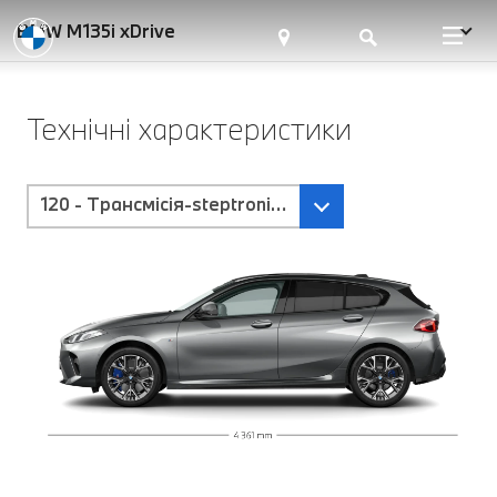
BMW M135i xDrive
Технічні характеристики
120 - Tрансмісія-steptronic-з-подвійним-зчепленн