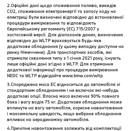
2.Офіційні дані щодо споживання палива, викидів
CO2, споживання електроенергії та запасу ходу на
електриці були визначені відповідно до встановленої
процедури вимірювання та відповідають
Європейському регламенту (ЄС) 715/2007 у
застосовній версії. Для діапазонів даних, визначених
відповідно до WLTP враховується будь-яке
додаткове обладнання (у цьому випадку доступне на
ринку Німеччини). Для транспортних засобів, які
отримали схвалення типу з 1 січня 2021 року, існують
лише офіційні дані згідно з WLTP. Для отримання
додаткової інформації про процедури вимірювання
NEDC та WLTP відвідайте www.bmw.com/wltp
3.Споряджена маса EC відноситься до автомобіля зі
стандартним обладнанням і не включає які-небудь
додаткові опції. Власна маса включає 90% повного
бака і вагу водія 75 кг. Додаткове обладнання може
вплинути на вагу автомобіля, корисне навантаження
і максимальну швидкість, якщо вибране обладнання
впливає на аеродинаміку автомобіля.
4.Причіпне навантаження залежить від комплектації