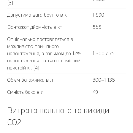
(3)
Допустима вага брутто в кг
1 990
Вантажопідйомність в кг
565
Опціонально поставляється з
можливістю причіпного
навантаження, з гальмом до 12%
1 300 / 75
навантаження на тягово-зчіпний
пристрій кг. (4)
Об'єм багажника в л
300–1 135
Ємність бака в л
49
Витрата пального та викиди
CO2.