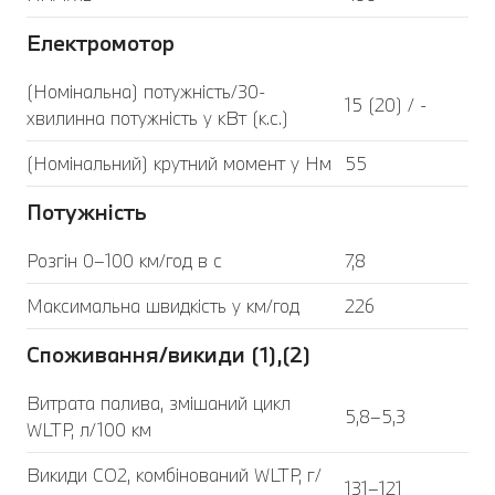
Електромотор
(Номінальна) потужність/30-
15 (20) / -
хвилинна потужність у кВт (к.с.)
(Номінальний) крутний момент у Нм
55
Потужність
Розгін 0–100 км/год в с
7,8
Максимальна швидкість у км/год
226
Споживання/викиди (1),(2)
Витрата палива, змішаний цикл
5,8–5,3
WLTP, л/100 км
Викиди CO2, комбінований WLTP, г/
131–121