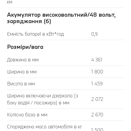
км
Акумулятор високовольтний/48 вольт,
заряджання (6)
Ємність батареї в кВт*год
0,9
Розміри/вага
Довжина в мм
4 361
Ширина в мм
1 800
Висота в мм
1 459
Ширина включаючи дзеркала (з
2 072
боку водія / пасажира) в мм
Колісна база в мм
2 670
Споряджена маса автомобіля в кг
1 500