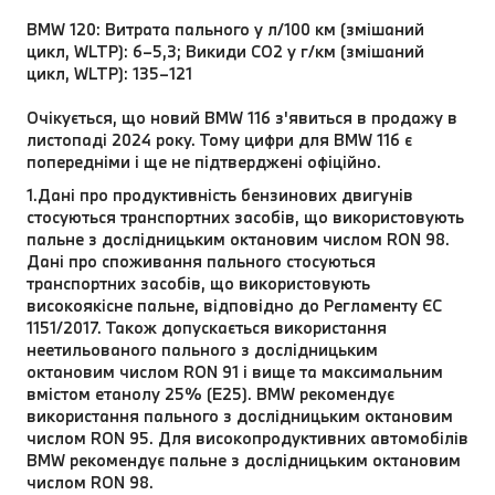
BMW 120: Витрата пального у л/100 км (змішаний
цикл, WLTP): 6–5,3; Викиди CO2 у г/км (змішаний
цикл, WLTP): 135–121
Очікується, що новий BMW 116 з'явиться в продажу в
листопаді 2024 року. Тому цифри для BMW 116 є
попередніми і ще не підтверджені офіційно.
1.Дані про продуктивність бензинових двигунів
стосуються транспортних засобів, що використовують
пальне з дослідницьким октановим числом RON 98.
Дані про споживання пального стосуються
транспортних засобів, що використовують
високоякісне пальне, відповідно до Регламенту ЄС
1151/2017. Також допускається використання
неетильованого пального з дослідницьким
октановим числом RON 91 і вище та максимальним
вмістом етанолу 25% (E25). BMW рекомендує
використання пального з дослідницьким октановим
числом RON 95. Для високопродуктивних автомобілів
BMW рекомендує пальне з дослідницьким октановим
числом RON 98.