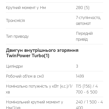
Крутний момент у Нм
280 (5)
7-ступінчаста,
Трансмісія
автомат
Передній
Тип приводу
привід
Двигун внутрішнього згоряння
TwinPower Turbo(1)
Циліндри
3
Робочий об'єм в см3
1499
Номінальна потужність у кВт (к.с.)/1/
115 (156) / 4
хв
700 - 6 500
Номінальний крутний момент у
240 / 1 500 - 4
Нм/1/хв
400