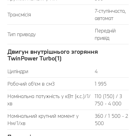
7-ступінчаста,
Трансмісія
автомат
Передній
Тип приводу
привід
Двигун внутрішнього згоряння
TwinPower Turbo(1)
Циліндри
4
Робочий об'єм в см3
1 995
Номінальна потужність у кВт (к.с.)/1/
110 (150) / 3
хв
750 - 4 000
Номінальний крутний момент у
360 / 1 500 - 2
Нм/1/хв
500