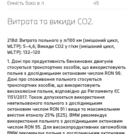
Ємність бака в л
49
Витрата та викиди CO2.
218d: Витрата пального у л/100 км (змішаний цикл,
WLTP): 5–4,6; Викиди CO2 у г/км (змішаний цикл,
WLTP): 132–120
1. Дані про продуктивність бензинових двигунів
стосуються транспортних засобів, що використовують
пальне з дослідницьким октановим числом RON 98.
Дані про споживання пального стосуються
транспортних засобів, що використовують
високоякісне пальне, відповідно до Регламенту ЄС
1151/2017. Також допускається використання
неетильованого пального з дослідницьким
октановим числом RON 91 і вище та максимальним
вмістом етанолу 25% (E25). BMW рекомендує
використання пального з дослідницьким октановим
числом RON 95. Для високопродуктивних автомобілів
BMW рекомендує пальне з дослідницьким октановим