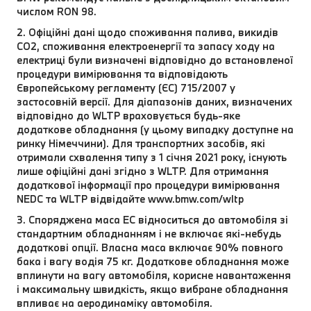
числом RON 98.
2. Офіційні дані щодо споживання палива, викидів
CO2, споживання електроенергії та запасу ходу на
електриці були визначені відповідно до встановленої
процедури вимірювання та відповідають
Європейському регламенту (ЄС) 715/2007 у
застосовній версії. Для діапазонів даних, визначених
відповідно до WLTP враховується будь-яке
додаткове обладнання (у цьому випадку доступне на
ринку Німеччини). Для транспортних засобів, які
отримали схвалення типу з 1 січня 2021 року, існують
лише офіційні дані згідно з WLTP. Для отримання
додаткової інформації про процедури вимірювання
NEDC та WLTP відвідайте www.bmw.com/wltp
3. Споряджена маса EC відноситься до автомобіля зі
стандартним обладнанням і не включає які-небудь
додаткові опції. Власна маса включає 90% повного
бака і вагу водія 75 кг. Додаткове обладнання може
вплинути на вагу автомобіля, корисне навантаження
і максимальну швидкість, якщо вибране обладнання
впливає на аеродинаміку автомобіля.