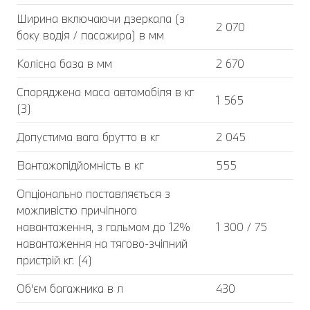
Ширина включаючи дзеркала (з
2 070
боку водія / пасажира) в мм
Колісна база в мм
2 670
Споряджена маса автомобіля в кг
1 565
(3)
Допустима вага брутто в кг
2 045
Вантажопідйомність в кг
555
Опціонально поставляється з
можливістю причіпного
навантаження, з гальмом до 12%
1 300 / 75
навантаження на тягово-зчіпний
пристрій кг. (4)
Об'єм багажника в л
430