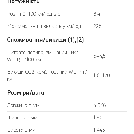
Потужність
Розгін 0–100 км/год в с
8,4
Максимальна швидкість у км/год
226
Споживання/викиди (1),(2)
Витрата палива, змішаний цикл
5–4,6
WLTP, л/100 км
Викиди CO2, комбінований WLTP, г/
131–120
км
Розміри/вага
Довжина в мм
4 546
Ширина в мм
1 800
Висота в мм
1 445