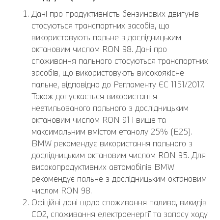
Дані про продуктивність бензинових двигунів
стосуються транспортних засобів, що
використовують пальне з дослідницьким
октановим числом RON 98. Дані про
споживання пального стосуються транспортних
засобів, що використовують високоякісне
пальне, відповідно до Регламенту ЄС 1151/2017.
Також допускається використання
неетильованого пального з дослідницьким
октановим числом RON 91 і вище та
максимальним вмістом етанолу 25% (E25).
BMW рекомендує використання пального з
дослідницьким октановим числом RON 95. Для
високопродуктивних автомобілів BMW
рекомендує пальне з дослідницьким октановим
числом RON 98.
Офіційні дані щодо споживання палива, викидів
CO2, споживання електроенергії та запасу ходу