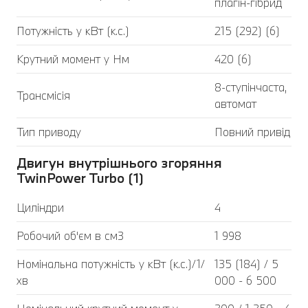
плагін-гібрид
Потужність у кВт (к.с.)
215 (292) (6)
Крутний момент у Нм
420 (6)
8-ступінчаста,
Трансмісія
автомат
Тип приводу
Повний привід
Двигун внутрішнього згоряння
TwinPower Turbo (1)
Циліндри
4
Робочий об'єм в см3
1 998
Номінальна потужність у кВт (к.с.)/1/
135 (184) / 5
хв
000 - 6 500