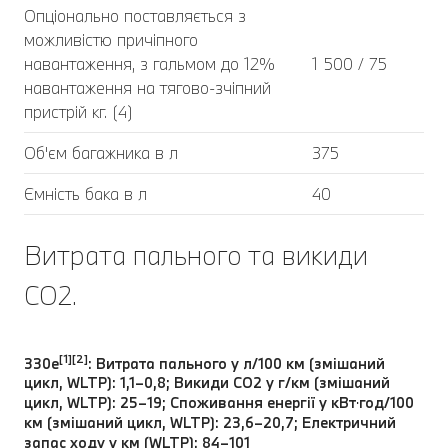
Опціонально поставляється з
можливістю причіпного
навантаження, з гальмом до 12%
1 500 / 75
навантаження на тягово-зчіпний
пристрій кг. (4)
Об'єм багажника в л
375
Ємність бака в л
40
Витрата пального та викиди
CO2.
[1][2]
330e
: Витрата пального у л/100 км (змішаний
цикл, WLTP): 1,1–0,8; Викиди CO2 у г/км (змішаний
цикл, WLTP): 25–19; Споживання енергії у кВт⋅год/100
км (змішаний цикл, WLTP): 23,6–20,7; Електричний
запас ходу у км (WLTP): 84–101