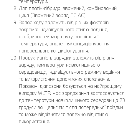
температури.
Для плагін-гібрида: зважений, комбінований
цикл (Зважений заряд EC AC)
Запас ходу залежить від різних факторів,
зокрема: індивідуального стилю водіння,
особливостей маршруту, зовнішньої
температури, опалення/кондиціонування,
попереднього кондиціонування.
Продуктивність зарядки залежить від рівня
заряду, температури навколишнього
середовища, індивідуального режиму водіння
та використання допоміжних споживачів.
Показані діапазони базуються на найкращому
випадку WLTP. Час заряджання застосовується
до температури навколишнього середовища 23
градуси за Цельсієм після попередньої поїздки
та може відрізнятися залежно від стилю
використання.