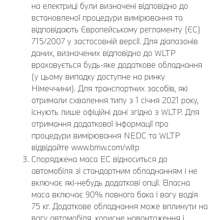
на електриці були визначені відповідно до
встановленої процедури вимірювання та
відповідають Європейському регламенту (ЄС)
715/2007 у застосовній версії. Для діапазонів
даних, визначених відповідно до WLTP
враховується будь-яке додаткове обладнання
(у цьому випадку доступне на ринку
Німеччини). Для транспортних засобів, які
отримали схвалення типу з 1 січня 2021 року,
існують лише офіційні дані згідно з WLTP. Для
отримання додаткової інформації про
процедури вимірювання NEDC та WLTP
відвідайте www.bmw.com/wltp
Споряджена маса EC відноситься до
автомобіля зі стандартним обладнанням і не
включає які-небудь додаткові опції. Власна
маса включає 90% повного бака і вагу водія
75 кг. Додаткове обладнання може вплинути на
вагу автомобіля, корисне навантаження і