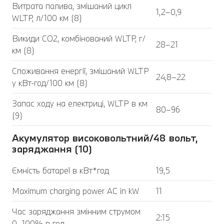
Витрата палива, змішаний цикл
1,2–0,9
WLTP, л/100 км (8)
Викиди CO2, комбінований WLTP, г/
28–21
км (8)
Споживання енергії, змішаний WLTP
24,8–22
у кВт-год/100 км (8)
Запас ходу на електриці, WLTP в км
80–96
(9)
Акумулятор високовольтний/48 вольт,
заряджання (10)
Ємність батареї в кВт*год
19,5
Maximum charging power AC in kW
11
Час заряджання змінним струмом
2:15
0–100% в год