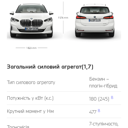
Загальний силовий агрегат(1,7)
Бензин –
Тип силового агрегату
плагін-гібрид
Потужність у кВт (к.с.)
8
180 (245)
Крутний момент у Нм
8
477
7-ступінчаста,
Трансмісія