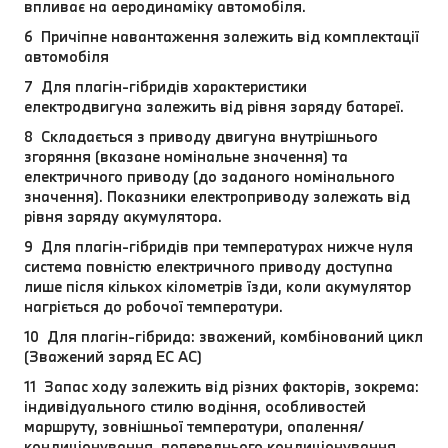
впливає на аеродинаміку автомобіля.
6 Причіпне навантаження залежить від комплектації
автомобіля
7 Для плагін-гібридів характеристики
електродвигуна залежить від рівня заряду батареї.
8 Складається з приводу двигуна внутрішнього
згоряння (вказане номінальне значення) та
електричного приводу (до заданого номінального
значення). Показники електроприводу залежать від
рівня заряду акумулятора.
9 Для плагін-гібридів при температурах нижче нуля
система повністю електричного приводу доступна
лише після кількох кілометрів їзди, коли акумулятор
нагріється до робочої температури.
10 Для плагін-гібрида: зважений, комбінований цикл
(Зважений заряд EC AC)
11 Запас ходу залежить від різних факторів, зокрема:
індивідуального стилю водіння, особливостей
маршруту, зовнішньої температури, опалення/
кондиціонування, попереднього кондиціонування.