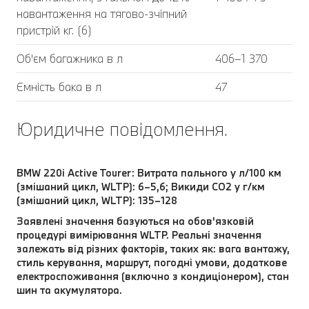
навантаження на тягово-зчіпний
пристрій кг. (6)
Об'єм багажника в л
406–1 370
Ємність бака в л
47
Юридичне повідомлення.
BMW 220i Active Tourer: Витрата пального у л/100 км
(змішаний цикл, WLTP): 6–5,6; Викиди СО2 у г/км
(змішаний цикл, WLTP): 135–128
Заявлені значення базуються на обов'язковій
процедурі вимірювання WLTP. Реальні значення
залежать від різних факторів, таких як: вага вантажу,
стиль керування, маршрут, погодні умови, додаткове
електроспоживання (включно з кондиціонером), стан
шин та акумулятора.