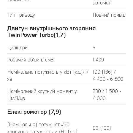
автомат
Тип приводу
Повний привід
Двигун внутрішнього згоряння
TwinPower Turbo(1,7)
Циліндри
3
Робочий об'єм в см3
1 499
Номінальна потужність у кВт (к.с.)/1/
100 (136) /
хв
4 400 - 6 500
Номінальний крутний момент у
230 / 1 500 -
Нм/1/хв
4 000
Електромотор (7,9)
(Номінальна) потужність/30-
80 (109)
хвилинна потужність у кВт (к.с.)