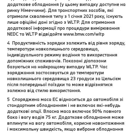
додаткове обладнання (у цьому випадку доступне на
ринку Німеччини). Для транспортних засобів, які
отримали схвалення типу з 1 січня 2021 року, існують
лише офіційні дані згідно з WLTP. Для отримання
додаткової інформації про процедури вимірювання
NEDC та WLTP відвідайте www.bmw.com/wltp
4 Продуктивність зарядки залежить від рівня заряду,
температури навколишнього середовища,
індивідуального режиму водіння та використання
допоміжних споживачів. Показані діапазони
базуються на найкращому випадку WLTP. Час
заряджання застосовується до температури
навколишнього середовища 23 градуси за Цельсієм
після попередньої поїздки та може відрізнятися
залежно від стилю використання.
5 Споряджена маса EC відноситься до автомобіля зі
стандартним обладнанням і не включає які-небудь
додаткові опції. Власна маса включає 90% повного
бака і вагу водія 75 кг. Додаткове обладнання може
вплинути на вагу автомобіля, корисне навантаження
і максимальну швидкість, якщо вибране обладнання