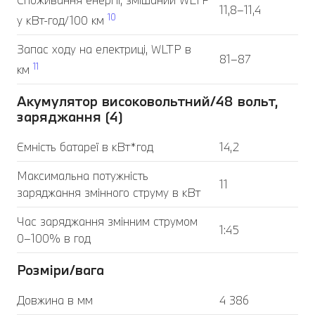
11,8–11,4
10
у кВт-год/100 км
Запас ходу на електриці, WLTP в
81–87
11
км
Акумулятор високовольтний/48 вольт,
заряджання (4)
Ємність батареї в кВт*год
14,2
Максимальна потужність
11
заряджання змінного струму в кВт
Час заряджання змінним струмом
1:45
0–100% в год
Розміри/вага
Довжина в мм
4 386