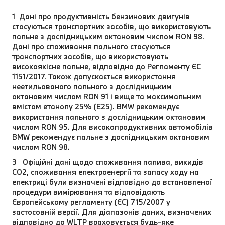
1 Дані про продуктивність бензинових двигунів
стосуються транспортних засобів, що використовують
пальне з дослідницьким октановим числом RON 98.
Дані про споживання пального стосуються
транспортних засобів, що використовують
високоякісне пальне, відповідно до Регламенту ЄС
1151/2017. Також допускається використання
неетильованого пального з дослідницьким
октановим числом RON 91 і вище та максимальним
вмістом етанолу 25% (E25). BMW рекомендує
використання пального з дослідницьким октановим
числом RON 95. Для високопродуктивних автомобілів
BMW рекомендує пальне з дослідницьким октановим
числом RON 98.
3 Офіційні дані щодо споживання палива, викидів
CO2, споживання електроенергії та запасу ходу на
електриці були визначені відповідно до встановленої
процедури вимірювання та відповідають
Європейському регламенту (ЄС) 715/2007 у
застосовній версії. Для діапазонів даних, визначених
відповідно до WLTP враховується будь-яке