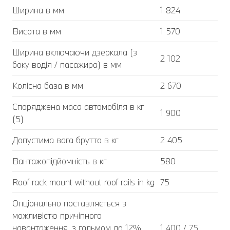
Ширина в мм
1 824
Висота в мм
1 570
Ширина включаючи дзеркала (з
2 102
боку водія / пасажира) в мм
Колісна база в мм
2 670
Споряджена маса автомобіля в кг
1 900
(5)
Допустима вага брутто в кг
2 405
Вантажопідйомність в кг
580
Roof rack mount without roof rails in kg
75
Опціонально поставляється з
можливістю причіпного
навантаження, з гальмом до 12%
1 400 / 75