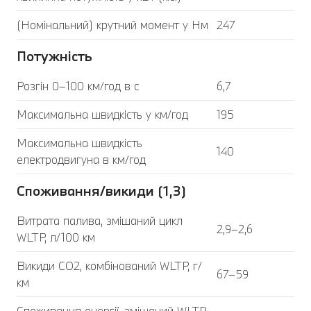
(Номінальний) крутний момент у Нм
247
Потужність
Розгін 0–100 км/год в с
6,7
Максимальна швидкість у км/год
195
Максимальна швидкість
140
електродвигуна в км/год
Споживання/викиди (1,3)
Витрата палива, змішаний цикл
2,9–2,6
WLTP, л/100 км
Викиди CO2, комбінований WLTP, г/
67–59
км
Споживання енергії, змішаний WLTP