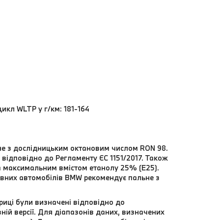
цикл WLTP у г/км: 181-164
ьне з дослідницьким октановим числом RON 98.
відповідно до Регламенту ЄС 1151/2017. Також
а максимальним вмістом етанолу 25% (E25).
вних автомобілів BMW рекомендує пальне з
риці були визначені відповідно до
ій версії. Для діапазонів даних, визначених