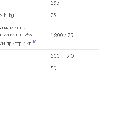
595
s in kg
75
 можливістю
альмом до 12%
1 800 / 75
1
0
й пристрій кг.
500–1 510
59