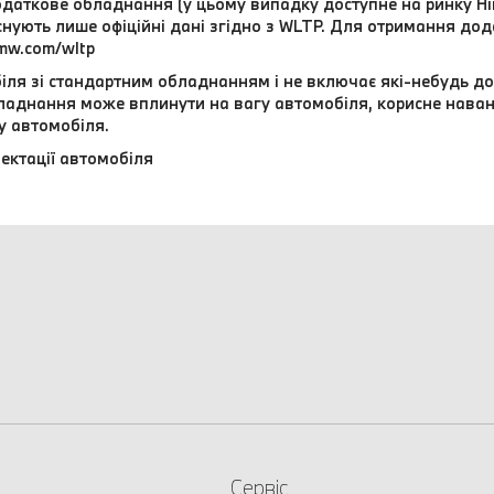
даткове обладнання (у цьому випадку доступне на ринку Нім
 існують лише офіційні дані згідно з WLTP. Для отримання до
mw.com/wltp
іля зі стандартним обладнанням і не включає які-небудь до
обладнання може вплинути на вагу автомобіля, корисне нава
у автомобіля.
ектації автомобіля
Сервіс