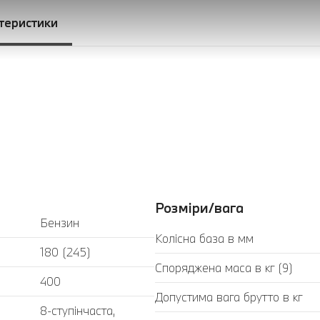
ктеристики
ronic Sport
Розміри/вага
Бензин
Колісна база в мм
180 (245)
Споряджена маса в кг (9)
400
Допустима вага брутто в кг
8-ступінчаста,