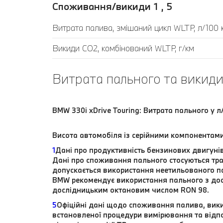
Споживання/викиди 1 , 5
Витрата палива, змішаний цикл WLTP, л/100 
Викиди CO2, комбінований WLTP, г/км
Витрата пального та викиди
BMW 330i xDrive Touring: Витрата пального у л
Висота автомобіля із серійними компонентами
1
Дані про продуктивність бензинових двигуні
Дані про споживання пального стосуються тра
допускається використання неетильованого п
BMW рекомендує використання пального з до
дослідницьким октановим числом RON 98.
5
Офіційні дані щодо споживання палива, вики
встановленої процедури вимірювання та відпо