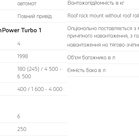
Вантажопідйомність в кг
автомат
Roof rack mount without roof rail
Повний привід
Опціонально поставляється з
Power Turbo 1
причіпного навантаження, з г
4
навантаження на тягово-зчіпни
1998
Об'єм багажника в л
180 (245) / 4 500 -
Ємність бака в л
6 500
400 / 1 600 - 4 000
6
250