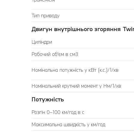
Тип приводу
Двигун внутрішнього згоряння Twin
Циліндри
Робочий об'єм в см3
Номінальна потужність у кВт (к.с.)/1/хв
Номінальний крутний момент у Нм/1/хв
Потужність
Розгін 0–100 км/год в с
Максимальна швидкість у км/год