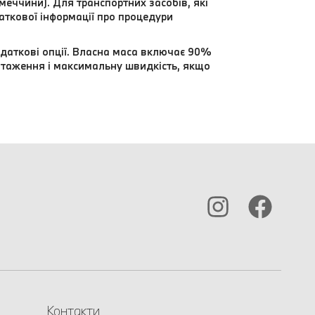
еччини). Для транспортних засобів, які
даткової інформації про процедури
даткові опції. Власна маса включає 90%
нтаження і максимальну швидкість, якщо
Контакти