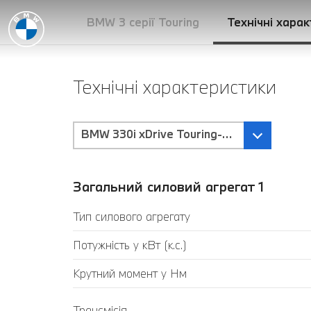
BMW 3 серії Touring
Технічні хара
Технічні характеристики
BMW 330i xDrive Touring-Трансмісія Stept
Загальний силовий агрегат 1
Тип силового агрегату
Потужність у кВт (к.с.)
Крутний момент у Нм
Трансмісія