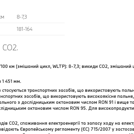
км
8-7,3
181-164
 CO2.
/100 км (змішаний цикл, WLTP): 8-7,3; викиди CO2, змішаний 
 1 451 мм.
в стосуються транспортних засобів, що використовують пал
нспортних засобів, що використовують високоякісне пальне, 
ального з дослідницьким октановим числом RON 91 і вище т
слідницьким октановим числом RON 95. Для високопродукти
дів CO2, споживання електроенергії та запасу ходу на елект
відають Європейському регламенту (ЄС) 715/2007 у застосовн