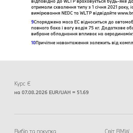
відповідно до WLTP враховується будь-яке до
отримали схвалення типу з 1 січня 2021 року,
вимірювання NEDC та WLTP відвідайте www.b
9
Споряджена маса EC відноситься до автомоб
повного бака і вагу водія 75 кг. Додаткове 
вибране обладнання впливає на аеродинамік
10
Причіпне навантаження залежить від компл
Курс €
на 07.08.2026 EUR/UAH = 51.69
Вибір та покупка
Світ BMW