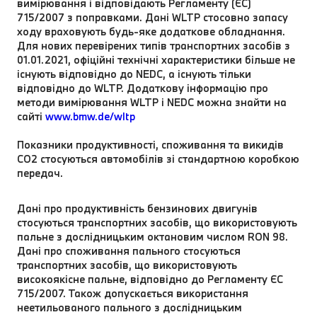
вимірювання і відповідають Регламенту (ЄС)
715/2007 з поправками. Дані WLTP стосовно запасу
ходу враховують будь-яке додаткове обладнання.
Для нових перевірених типів транспортних засобів з
01.01.2021, офіційні технічні характеристики більше не
існують відповідно до NEDC, а існують тільки
відповідно до WLTP. Додаткову інформацію про
методи вимірювання WLTP і NEDC можна знайти на
сайті
www.bmw.de/wltp
Показники продуктивності, споживання та викидів
CO2 стосуються автомобілів зі стандартною коробкою
передач.
Дані про продуктивність бензинових двигунів
стосуються транспортних засобів, що використовують
пальне з дослідницьким октановим числом RON 98.
Дані про споживання пального стосуються
транспортних засобів, що використовують
високоякісне пальне, відповідно до Регламенту ЄС
715/2007. Також допускається використання
неетильованого пального з дослідницьким