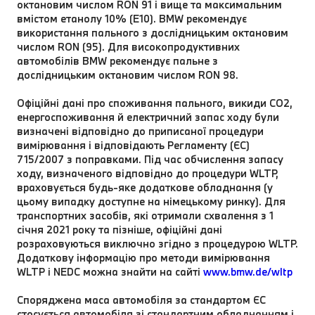
октановим числом RON 91 і вище та максимальним
вмістом етанолу 10% (E10). BMW рекомендує
використання пального з дослідницьким октановим
числом RON (95). Для високопродуктивних
автомобілів BMW рекомендує пальне з
дослідницьким октановим числом RON 98.
Офіційні дані про споживання пального, викиди CO2,
енергоспоживання й електричний запас ходу були
визначені відповідно до приписаної процедури
вимірювання і відповідають Регламенту (ЄС)
715/2007 з поправками. Під час обчислення запасу
ходу, визначеного відповідно до процедури WLTP,
враховується будь-яке додаткове обладнання (у
цьому випадку доступне на німецькому ринку). Для
транспортних засобів, які отримали схвалення з 1
січня 2021 року та пізніше, офіційні дані
розраховуються виключно згідно з процедурою WLTP.
Додаткову інформацію про методи вимірювання
WLTP і NEDC можна знайти на сайті
www.bmw.de/wltp
Споряджена маса автомобіля за стандартом ЄC
стосується автомобіля зі стандартним обладнанням і