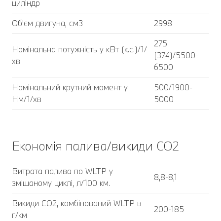
циліндр
Об'єм двигуна, см3
2998
275
Номінальна потужність у кВт (к.с.)/1/
(374)/5500-
хв
6500
Номінальний крутний момент у
500/1900-
Нм/1/хв
5000
Економія палива/викиди CO2
Витрата палива по WLTP у
8,8-8,1
змішаному циклі, л/100 км.
Викиди CO2, комбінований WLTP в
200-185
г/км