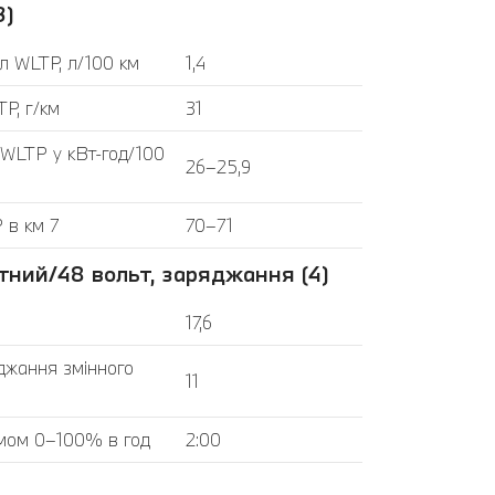
3)
л WLTP, л/100 км
1,4
P, г/км
31
 WLTP у кВт-год/100
26–25,9
 в км 7
70–71
тний/48 вольт, заряджання (4)
17,6
джання змінного
11
мом 0–100% в год
2:00