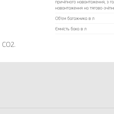
причіпного навантаження, з г
навантаження на тягово-зчіпний
Об'єм багажника в л
Ємність бака в л
 CO2.