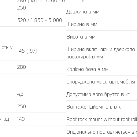
280 (381) / 5 200 - 6
250
Довжина в мм
520 / 1 850 - 5 000
Ширина в мм
Висота в мм
ість у
Ширина включаючи дзеркала (з
145 (197)
пасажира) в мм
280
Колісна база в мм
Споряджена маса автомобіля в
4,3
Допустима вага брутто в кг
250
Вантажопідйомність в кг
/год
140
Roof rack mount without roof rail
Опціонально поставляється з