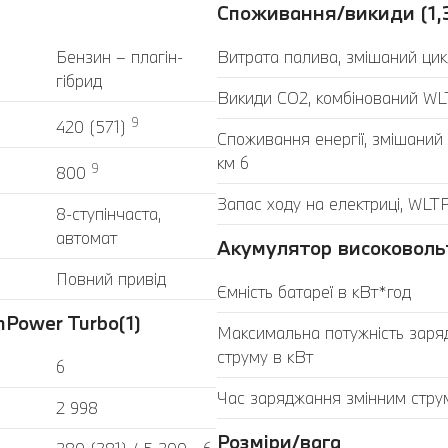
Споживання/викиди (1,
Бензин – плагін-
Витрата палива, змішаний цик
гібрид
Викиди CO2, комбінований WLT
9
420 (571)
Споживання енергії, змішаний
км 6
9
800
Запас ходу на електриці, WLTP
8-ступінчаста,
автомат
Акумулятор високоволь
Повний привід
Ємність батареї в кВт*год
Power Turbo(1)
Максимальна потужність заря
струму в кВт
6
Час заряджання змінним стру
2 998
Розміри/вага