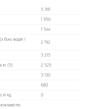
5 391
1 950
1 544
 боку водія /
2 192
3 215
 кг (5)
2 525
3 130
680
s in kg
0
 можливістю