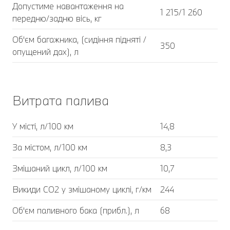
Допустиме навантаження на
1 215/1 260
передню/задню вісь, кг
Об'єм багажника, (сидіння підняті /
350
опущений дах), л
Витрата палива
У місті, л/100 км
14,8
За містом, л/100 км
8,3
Змішаний цикл, л/100 км
10,7
Викиди CO2 у змішаному циклі, г/км
244
Об'єм паливного бака (прибл.), л
68