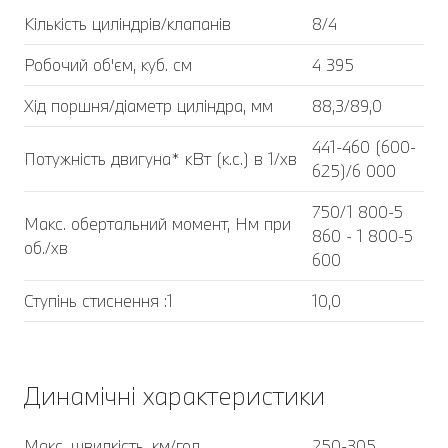
Кількість циліндрів/клапанів
8/4
Робочий об'єм, куб. cм
4 395
Хід поршня/діаметр циліндра, мм
88,3/89,0
441-460 (600-
Потужність двигуна* кВт (к.с.) в 1/хв
625)/6 000
750/1 800-5
Макс. обертальний момент, Нм при
860 - 1 800-5
об./хв
600
Ступінь стиснення :1
10,0
Динамічні характеристики
Макс. швидкість, км/год
250-305