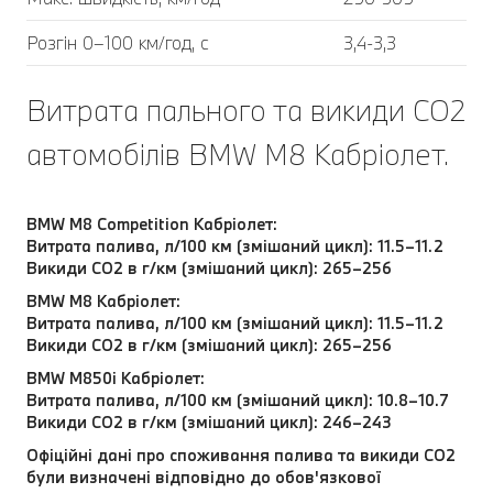
Розгін 0–100 км/год, с
3,4-3,3
Витрата пального та викиди CO2
автомобілів BMW M8 Кабріолет.
BMW M8 Competition Кабріолет:
Витрата палива, л/100 км (змішаний цикл): 11.5–11.2
Викиди CO2 в г/км (змішаний цикл): 265–256
BMW M8 Кабріолет:
Витрата палива, л/100 км (змішаний цикл): 11.5–11.2
Викиди CO2 в г/км (змішаний цикл): 265–256
BMW M850i Кабріолет:
Витрата палива, л/100 км (змішаний цикл): 10.8–10.7
Викиди CO2 в г/км (змішаний цикл): 246–243
Офіційні дані про споживання палива та викиди CO2
були визначені відповідно до обов'язкової