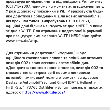
процедури вимірювання та відповідають Регламенту
(ЄС) 715/2007, чинному на момент затвердження типу.
У разі діапазону показники в WLTP враховують будь-
яке додаткове обладнання. Для нових автомобілів,
які пройшли типові випробування з 01.01.2021,
офіційні дані більше не існують згідно з NEDC, а лише
згідно з WLTP. Для отримання додаткової інформації
про процедури вимірювання WLTP і NEDC відвідайте
www.bmw.de/wltp.
Для отримання додаткової інформації щодо
офіційного споживання палива та офіційних питомих
викидів CO2 нових легкових автомобілів див.
«Довідник щодо споживання палива, викидів CO2 та
споживання електроенергії новими легковими
автомобілями», який можна отримати за адресою
Deutsche AutomobilTreuhand GmbH (DAT), Hellmuth-
Hirth-Str. 1, 73760 Ostfildern-Scharnhausen, а також за
адресою
https://www.dat.de/co2/