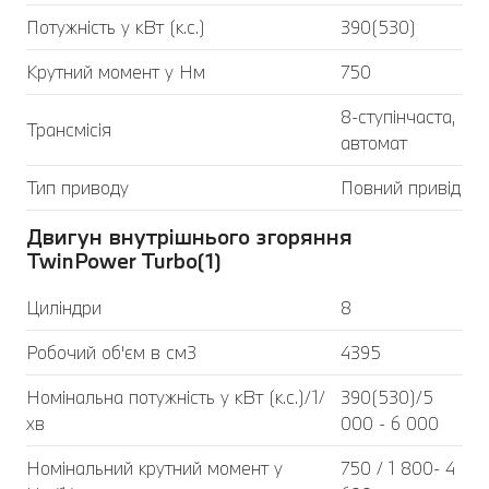
Потужність у кВт (к.с.)
390(530)
Крутний момент у Нм
750
8-ступінчаста,
Трансмісія
автомат
Тип приводу
Повний привід
Двигун внутрішнього згоряння
TwinPower Turbo(1)
Циліндри
8
Робочий об'єм в см3
4395
Номінальна потужність у кВт (к.с.)/1/
390(530)/5
хв
000 - 6 000
Номінальний крутний момент у
750 / 1 800- 4