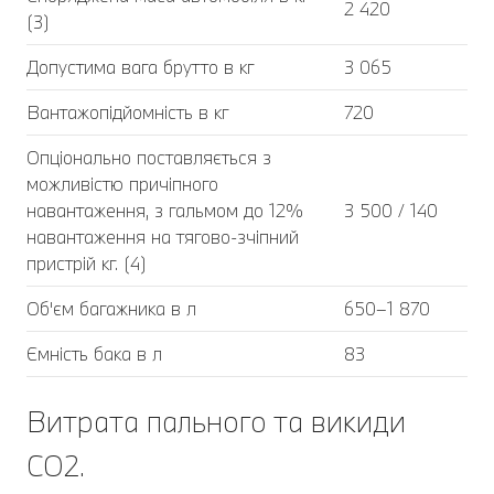
2 420
(3)
Допустима вага брутто в кг
3 065
Вантажопідйомність в кг
720
Опціонально поставляється з
можливістю причіпного
навантаження, з гальмом до 12%
3 500 / 140
навантаження на тягово-зчіпний
пристрій кг. (4)
Об'єм багажника в л
650–1 870
Ємність бака в л
83
Витрата пального та викиди
CO2.