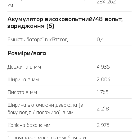
284-262
км
Акумулятор високовольтний/48 вольт,
заряджання (6)
Ємність батареї в кВт*год
0,4
Розміри/вага
Довжина в мм
4 935
Ширина в мм
2 004
Висота в мм
1 765
Ширина включаючи дзеркала (з
2 218
боку водія / пасажира) в мм
Колісна база в мм
2 975
Споряджена маса автомобіля в кг