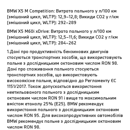
BMW X5 M Competition: Витрата пального у л/100 км
(змішаний цикл, WLTP): 12,9–12,8; Викиди CO2 у г/км
(змішаний цикл, WLTP): 292–289
BMW X5 M60i xDrive: Витрата пального у л/100 км
(змішаний цикл, WLTP): 12,5–11,6; Викиди CO2 у г/км
(змішаний цикл, WLTP): 284–262
1.Дані про продуктивність бензинових двигунів
стосуються транспортних засобів, що використовують
пальне з дослідницьким октановим числом RON 98.
Дані про споживання пального стосуються
транспортних засобів, що використовують
високоякісне пальне, відповідно до Регламенту ЄС
1151/2017. Також допускається використання
неетильованого пального з дослідницьким
октановим числом RON 91 і вище та максимальним
вмістом етанолу 25% (E25). BMW рекомендує
використання пального з дослідницьким октановим
числом RON 95. Для високопродуктивних автомобілів
BMW рекомендує пальне з дослідницьким октановим
числом RON 98.