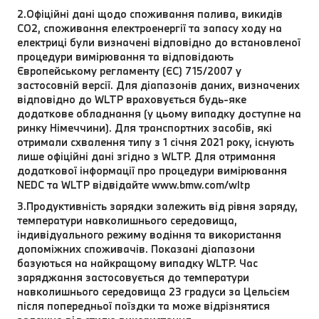
2.Офіційні дані щодо споживання палива, викидів
CO2, споживання електроенергії та запасу ходу на
електриці були визначені відповідно до встановленої
процедури вимірювання та відповідають
Європейському регламенту (ЄС) 715/2007 у
застосовній версії. Для діапазонів даних, визначених
відповідно до WLTP враховується будь-яке
додаткове обладнання (у цьому випадку доступне на
ринку Німеччини). Для транспортних засобів, які
отримали схвалення типу з 1 січня 2021 року, існують
лише офіційні дані згідно з WLTP. Для отримання
додаткової інформації про процедури вимірювання
NEDC та WLTP відвідайте www.bmw.com/wltp
3.Продуктивність зарядки залежить від рівня заряду,
температури навколишнього середовища,
індивідуального режиму водіння та використання
допоміжних споживачів. Показані діапазони
базуються на найкращому випадку WLTP. Час
заряджання застосовується до температури
навколишнього середовища 23 градуси за Цельсієм
після попередньої поїздки та може відрізнятися