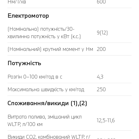
Нм/1/хв
600
Електромотор
(Номінальна) потужність/30-
9(12)
хвилинна потужність у кВт (к.с.)
(Номінальний) крутний момент у Нм
200
Потужність
Розгін 0–100 км/год в с
4,3
Максимальна швидкість у км/год
250
Споживання/викиди (1),(2)
Витрата палива, змішаний цикл
12,5-11,6
WLTP, л/100 км
Викиди CO2, комбінований WLTP, г/