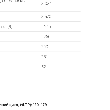
 боку водія /
2 024
2 470
 кг (9)
1 545
1 760
290
281
52
шаний цикл, WLTP): 180–179