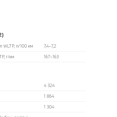
2)
л WLTP, л/100 км
7,4–7,2
P, г/км
167–163
4 324
1 864
1 304