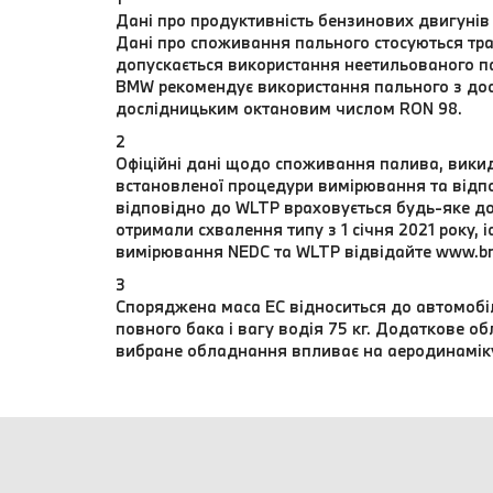
Дані про продуктивність бензинових двигунів
Дані про споживання пального стосуються тра
допускається використання неетильованого п
BMW рекомендує використання пального з до
дослідницьким октановим числом RON 98.
2
Офіційні дані щодо споживання палива, викиді
встановленої процедури вимірювання та відпо
відповідно до WLTP враховується будь-яке до
отримали схвалення типу з 1 січня 2021 року,
вимірювання NEDC та WLTP відвідайте www.b
3
Споряджена маса EC відноситься до автомобіл
повного бака і вагу водія 75 кг. Додаткове 
вибране обладнання впливає на аеродинамік