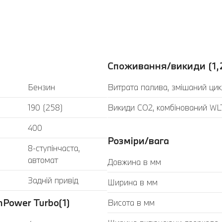
Споживання/викиди (1,
Бензин
Витрата палива, змішаний цик
190 (258)
Викиди CO2, комбінований WLT
400
Розміри/вага
8-ступінчаста,
автомат
Довжина в мм
Задній привід
Ширина в мм
Power Turbo(1)
Висота в мм