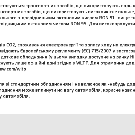
 стосуються транспортних засобів, що використовують паль
нспортних засобів, що використовують високоякісне пальне, 
ального з дослідницьким октановим числом RON 91 і вище т
слідницьким октановим числом RON 95. Для високопродукти
в CO2, споживання електроенергії та запасу ходу на електр
відають Європейському регламенту (ЄС) 715/2007 у застосовн
даткове обладнання (у цьому випадку доступне на ринку Нім
 існують лише офіційні дані згідно з WLTP. Для отримання до
mw.com/wltp
я зі стандартним обладнанням і не включає які-небудь дод
обладнання може вплинути на вагу автомобіля, корисне нава
у автомобіля.