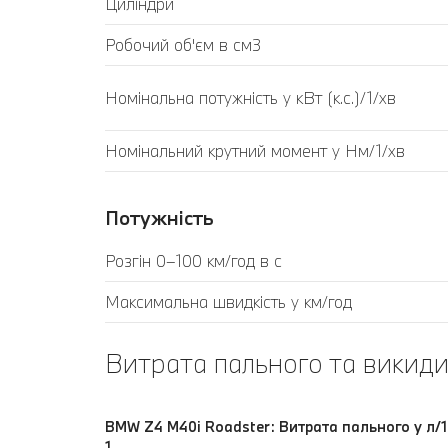
Циліндри
Робочий об'єм в см3
Номінальна потужність у кВт (к.с.)/1/хв
Номінальний крутний момент у Нм/1/хв
Потужність
Розгін 0–100 км/год в с
Максимальна швидкість у км/год
Витрата пального та викиди
BMW Z4 M40i Roadster: Витрата пального у л/1
1