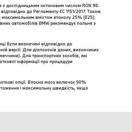
не з дослідницьким октановим числом RON 98.
відповідно до Регламенту ЄС 1151/2017. Також
а максимальним вмістом етанолу 25% (E25).
вних автомобілів BMW рекомендує пальне з
иці були визначені відповідно до
ій версії. Для діапазонів даних, визначених
еччини). Для транспортних засобів, які
даткової інформації про процедури
аткові опції. Власна маса включає 90%
нтаження і максимальну швидкість, якщо