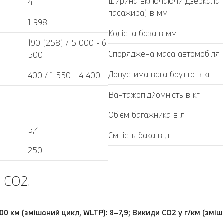
Ширина включаючи дзеркала (з
4
пасажира) в мм
1 998
Колісна база в мм
190 (258) / 5 000 - 6
Споряджена маса автомобіля в
500
Допустима вага брутто в кг
400 / 1 550 - 4 400
Вантажопідйомність в кг
Об'єм багажника в л
5,4
Ємність бака в л
250
 CO2.
00 км (змішаний цикл, WLTP): 8–7,9; Викиди СО2 у г/км (змі