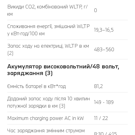
Викиди CO2, комбінований WLTP, г/
0
км
Споживання енергії, змішаний WLTP
19,3–16,5
у кВт-год/100 км
Запас ходу на електриці, WLTP в км
483–560
(2)
Акумулятор високовольтний/48 вольт,
заряджання (3)
Ємність батареї в кВт*год
81,2
Доданий запас ходу після 10 хвилин
149 - 189
потужної зарядки в км (3)
Maximum charging power AC in kW
11 / 22
Час заряджання змінним струмом
8:30 / 4:15