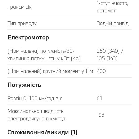
1-ступінчаста,
Трансмісія
автомат
Тип приводу
Задній привід
Електромотор
(Номінальна) потужність/30-
250 (340) /
хвилинна потужність у кВт (к.с.)
105 (143)
(Номінальний) крутний момент у Нм
400
Потужність
Розгін 0–100 км/год в с
6,1
Максимальна швидкість
193
електродвигуна в км/год
Споживання/викиди (1)