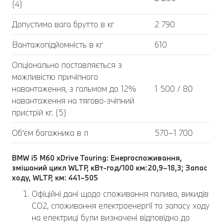
(4)
Допустима вага брутто в кг
2 790
Вантажопідйомність в кг
610
Опціонально поставляється з
можливістю причіпного
навантаження, з гальмом до 12%
1 500 / 80
навантаження на тягово-зчіпний
пристрій кг. (5)
Об'єм багажника в л
570–1 700
BMW i5 M60 xDrive Touring: Енергоспоживання,
змішаний цикл WLTP, кВт-год/100 км:20,9–18,3; Запас
ходу, WLTP, км: 441–505
Офіційні дані щодо споживання палива, викидів
CO2, споживання електроенергії та запасу ходу
на електриці були визначені відповідно до