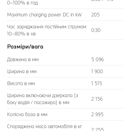
0–100% в год
Maximum charging power DC in kW
205
Час заряджання постійним струмом
0:30
10–80% в хв
Розміри/вага
Довжина в мм
5 096
Ширина в мм
1 900
Висота в мм
1 515
Ширина включаючи дзеркала (з
2 156
боку водія / пасажира) в мм
Колісна база в мм
2 995
Споряджена маса автомобіля в кг
2 255