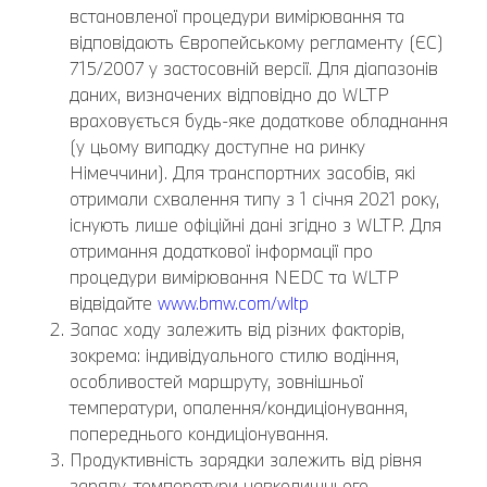
встановленої процедури вимірювання та
відповідають Європейському регламенту (ЄС)
715/2007 у застосовній версії. Для діапазонів
даних, визначених відповідно до WLTP
враховується будь-яке додаткове обладнання
(у цьому випадку доступне на ринку
Німеччини). Для транспортних засобів, які
отримали схвалення типу з 1 січня 2021 року,
існують лише офіційні дані згідно з WLTP. Для
отримання додаткової інформації про
процедури вимірювання NEDC та WLTP
відвідайте
www.bmw.com/wltp
Запас ходу залежить від різних факторів,
зокрема: індивідуального стилю водіння,
особливостей маршруту, зовнішньої
температури, опалення/кондиціонування,
попереднього кондиціонування.
Продуктивність зарядки залежить від рівня
заряду, температури навколишнього