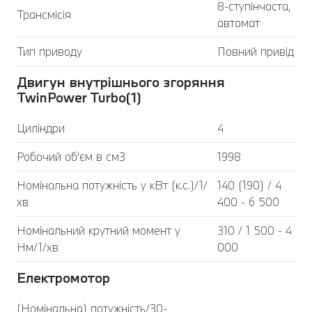
8-ступінчаста,
Трансмісія
автомат
Тип приводу
Повний привід
Двигун внутрішнього згоряння
TwinPower Turbo(1)
Циліндри
4
Робочий об'єм в см3
1998
Номінальна потужність у кВт (к.с.)/1/
140 (190) / 4
хв
400 - 6 500
Номінальний крутний момент у
310 / 1 500 - 4
Нм/1/хв
000
Електромотор
(Номінальна) потужність/30-