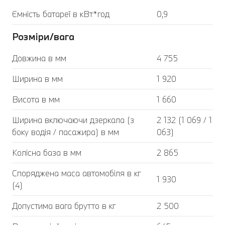
Ємність батареї в кВт*год
0,9
Розміри/вага
Довжина в мм
4 755
Ширина в мм
1 920
Висота в мм
1 660
Ширина включаючи дзеркала (з
2 132 (1 069 / 1
боку водія / пасажира) в мм
063)
Колісна база в мм
2 865
Споряджена маса автомобіля в кг
1 930
(4)
Допустима вага брутто в кг
2 500