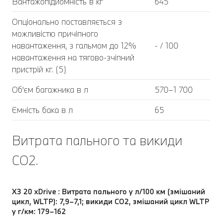
Вантажопідйомність в кг
645
Опціонально поставляється з
можливістю причіпного
навантаження, з гальмом до 12%
- / 100
навантаження на тягово-зчіпний
пристрій кг. (5)
Об'єм багажника в л
570–1 700
Ємність бака в л
65
Витрата пального та викиди
CO2.
X3 20 xDrive : Витрата пального у л/100 км (змішаний
цикл, WLTP): 7,9–7,1; викиди CO2, змішаний цикл WLTP
у г/км: 179–162