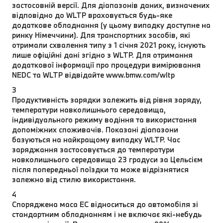
застосовній версії. Для діапазонів даних, визначених
відповідно до WLTP враховується будь-яке
додаткове обладнання (у цьому випадку доступне на
ринку Німеччини). Для транспортних засобів, які
отримали схвалення типу з 1 січня 2021 року, існують
лише офіційні дані згідно з WLTP. Для отримання
додаткової інформації про процедури вимірювання
NEDC та WLTP відвідайте www.bmw.com/wltp
3
Продуктивність зарядки залежить від рівня заряду,
температури навколишнього середовища,
індивідуального режиму водіння та використання
допоміжних споживачів. Показані діапазони
базуються на найкращому випадку WLTP. Час
заряджання застосовується до температури
навколишнього середовища 23 градуси за Цельсієм
після попередньої поїздки та може відрізнятися
залежно від стилю використання.
4
Споряджена маса EC відноситься до автомобіля зі
стандартним обладнанням і не включає які-небудь