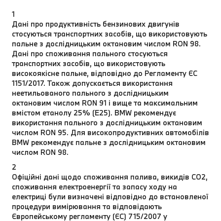
1
Дані про продуктивність бензинових двигунів
стосуються транспортних засобів, що використовують
пальне з дослідницьким октановим числом RON 98.
Дані про споживання пального стосуються
транспортних засобів, що використовують
високоякісне пальне, відповідно до Регламенту ЄС
1151/2017. Також допускається використання
неетильованого пального з дослідницьким
октановим числом RON 91 і вище та максимальним
вмістом етанолу 25% (E25). BMW рекомендує
використання пального з дослідницьким октановим
числом RON 95. Для високопродуктивних автомобілів
BMW рекомендує пальне з дослідницьким октановим
числом RON 98.
2
Офіційні дані щодо споживання палива, викидів CO2,
споживання електроенергії та запасу ходу на
електриці були визначені відповідно до встановленої
процедури вимірювання та відповідають
Європейському регламенту (ЄС) 715/2007 у