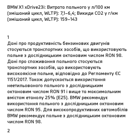
BMW X1 xDrive23i: Витрата пального у л/100 км
(змішаний цикл, WLTP): 7,1–6,4; Викиди CO2 у г/км
(змішаний цикл, WLTP): 159–143
1
Дані про продуктивність бензинових двигунів
стосуються транспортних засобів, що використовують
пальне з дослідницьким октановим числом RON 98.
Дані про споживання пального стосуються
транспортних засобів, що використовують
високоякісне пальне, відповідно до Регламенту ЄС
1151/2017. Також допускається використання
неетильованого пального з дослідницьким
октановим числом RON 91 і вище та максимальним
вмістом етанолу 25% (E25). BMW рекомендує
використання пального з дослідницьким октановим
числом RON 95. Для високопродуктивних автомобілів
BMW рекомендує пальне з дослідницьким октановим
числом RON 98.
2