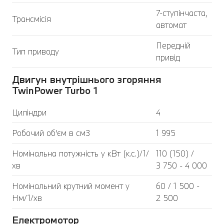
7-ступінчаста,
Трансмісія
автомат
Передній
Тип приводу
привід
Двигун внутрішнього згоряння
TwinPower Turbo 1
Циліндри
4
Робочий об'єм в см3
1 995
Номінальна потужність у кВт (к.с.)/1/
110 (150) /
хв
3 750 - 4 000
Номінальний крутний момент у
60 / 1 500 -
Нм/1/хв
2 500
Електромотор