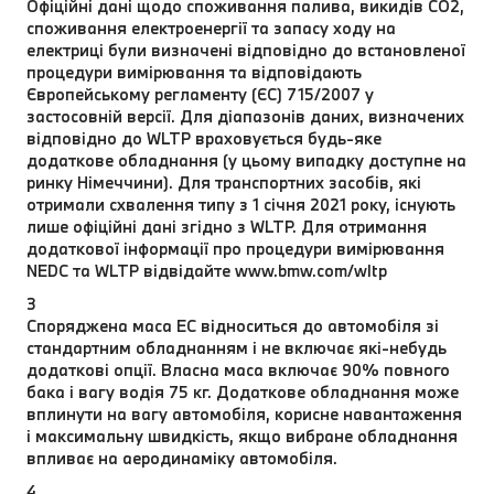
Офіційні дані щодо споживання палива, викидів CO2,
споживання електроенергії та запасу ходу на
електриці були визначені відповідно до встановленої
процедури вимірювання та відповідають
Європейському регламенту (ЄС) 715/2007 у
застосовній версії. Для діапазонів даних, визначених
відповідно до WLTP враховується будь-яке
додаткове обладнання (у цьому випадку доступне на
ринку Німеччини). Для транспортних засобів, які
отримали схвалення типу з 1 січня 2021 року, існують
лише офіційні дані згідно з WLTP. Для отримання
додаткової інформації про процедури вимірювання
NEDC та WLTP відвідайте www.bmw.com/wltp
3
Споряджена маса EC відноситься до автомобіля зі
стандартним обладнанням і не включає які-небудь
додаткові опції. Власна маса включає 90% повного
бака і вагу водія 75 кг. Додаткове обладнання може
вплинути на вагу автомобіля, корисне навантаження
і максимальну швидкість, якщо вибране обладнання
впливає на аеродинаміку автомобіля.
4