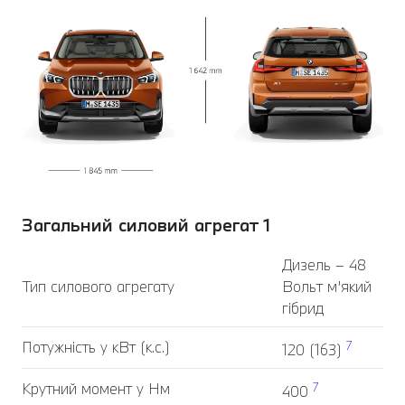
Загальний силовий агрегат 1
Дизель – 48
Тип силового агрегату
Вольт м’який
гібрид
Потужність у кВт (к.с.)
7
120 (163)
Крутний момент у Нм
7
400