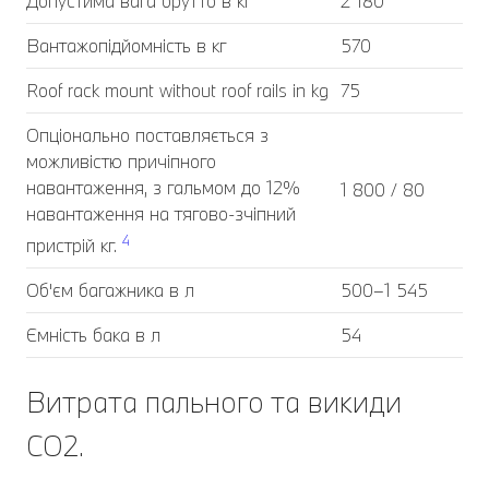
Допустима вага брутто в кг
2 180
Вантажопідйомність в кг
570
Roof rack mount without roof rails in kg
75
Опціонально поставляється з
можливістю причіпного
навантаження, з гальмом до 12%
1 800 / 80
навантаження на тягово-зчіпний
4
пристрій кг.
Об'єм багажника в л
500–1 545
Ємність бака в л
54
Витрата пального та викиди
CO2.