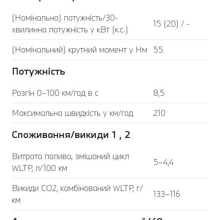
(Номінальна) потужність/30-
15 (20) / -
хвилинна потужність у кВт (к.с.)
(Номінальний) крутний момент у Нм
55
Потужність
Розгін 0–100 км/год в с
8,5
Максимальна швидкість у км/год
210
Споживання/викиди 1 , 2
Витрата палива, змішаний цикл
5–4,4
WLTP, л/100 км
Викиди CO2, комбінований WLTP, г/
133–116
км