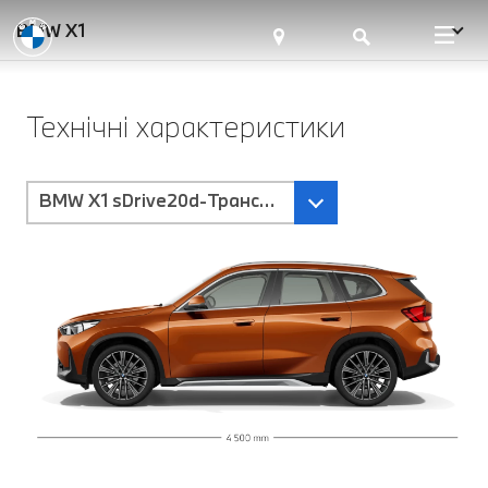
BMW X1
Технічні характеристики
BMW X1 sDrive20d-Трансмісія Steptronic з подвій