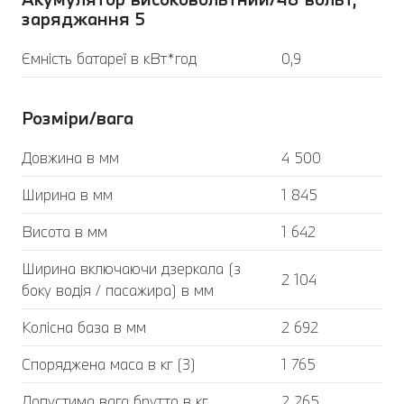
заряджання 5
Ємність батареї в кВт*год
0,9
Розміри/вага
Довжина в мм
4 500
Ширина в мм
1 845
Висота в мм
1 642
Ширина включаючи дзеркала (з
2 104
боку водія / пасажира) в мм
Колісна база в мм
2 692
Споряджена маса в кг (3)
1 765
Допустима вага брутто в кг
2 265