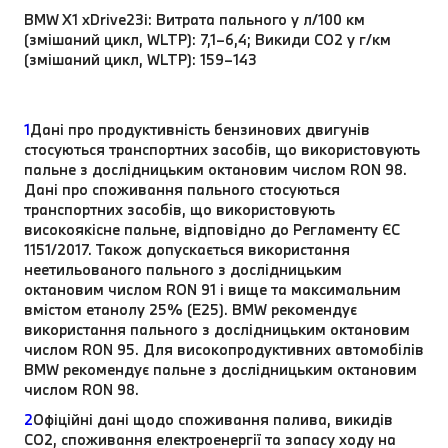
BMW X1 xDrive23i: Витрата пального у л/100 км
(змішаний цикл, WLTP): 7,1–6,4; Викиди CO2 у г/км
(змішаний цикл, WLTP): 159–143
1
Дані про продуктивність бензинових двигунів
стосуються транспортних засобів, що використовують
пальне з дослідницьким октановим числом RON 98.
Дані про споживання пального стосуються
транспортних засобів, що використовують
високоякісне пальне, відповідно до Регламенту ЄС
1151/2017. Також допускається використання
неетильованого пального з дослідницьким
октановим числом RON 91 і вище та максимальним
вмістом етанолу 25% (E25). BMW рекомендує
використання пального з дослідницьким октановим
числом RON 95. Для високопродуктивних автомобілів
BMW рекомендує пальне з дослідницьким октановим
числом RON 98.
2
Офіційні дані щодо споживання палива, викидів
CO2, споживання електроенергії та запасу ходу на