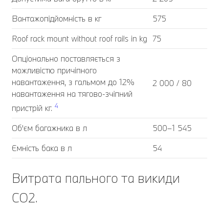
Вантажопідйомність в кг
575
Roof rack mount without roof rails in kg
75
Опціонально поставляється з
можливістю причіпного
навантаження, з гальмом до 12%
2 000 / 80
навантаження на тягово-зчіпний
4
пристрій кг.
Об'єм багажника в л
500–1 545
Ємність бака в л
54
Витрата пального та викиди
CO2.