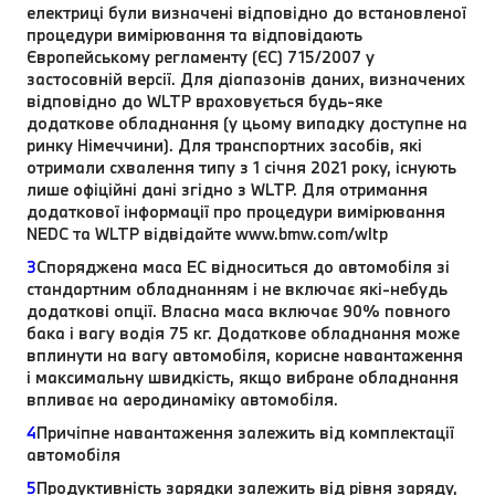
електриці були визначені відповідно до встановленої
процедури вимірювання та відповідають
Європейському регламенту (ЄС) 715/2007 у
застосовній версії. Для діапазонів даних, визначених
відповідно до WLTP враховується будь-яке
додаткове обладнання (у цьому випадку доступне на
ринку Німеччини). Для транспортних засобів, які
отримали схвалення типу з 1 січня 2021 року, існують
лише офіційні дані згідно з WLTP. Для отримання
додаткової інформації про процедури вимірювання
NEDC та WLTP відвідайте www.bmw.com/wltp
3
Споряджена маса EC відноситься до автомобіля зі
стандартним обладнанням і не включає які-небудь
додаткові опції. Власна маса включає 90% повного
бака і вагу водія 75 кг. Додаткове обладнання може
вплинути на вагу автомобіля, корисне навантаження
і максимальну швидкість, якщо вибране обладнання
впливає на аеродинаміку автомобіля.
4
Причіпне навантаження залежить від комплектації
автомобіля
5
Продуктивність зарядки залежить від рівня заряду,