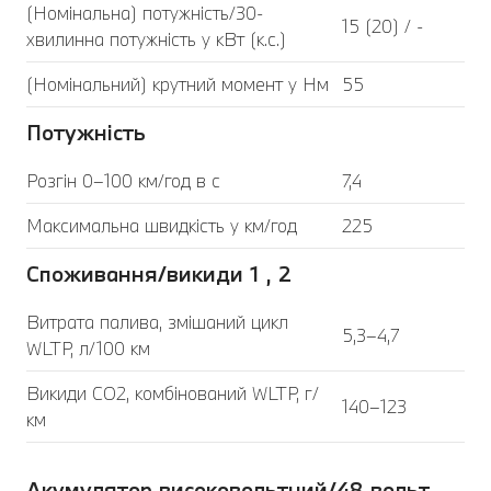
(Номінальна) потужність/30-
15 (20) / -
хвилинна потужність у кВт (к.с.)
(Номінальний) крутний момент у Нм
55
Потужність
Розгін 0–100 км/год в с
7,4
Максимальна швидкість у км/год
225
Споживання/викиди 1 , 2
Витрата палива, змішаний цикл
5,3–4,7
WLTP, л/100 км
Викиди CO2, комбінований WLTP, г/
140–123
км
Акумулятор високовольтний/48 вольт,