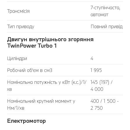
7-ступінчаста,
Трансмісія
автомат
Тип приводу
Повний привід
Двигун внутрішнього згоряння
TwinPower Turbo 1
Циліндри
4
Робочий об'єм в см3
1 995
Номінальна потужність у кВт (к.с.)/1/
145 (197) /
хв
4 000
Номінальний крутний момент у
400 / 1 500 -
Нм/1/хв
2 750
Електромотор