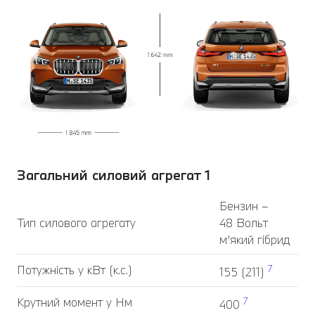
Загальний силовий агрегат 1
Бензин –
Тип силового агрегату
48 Вольт
м’який гібрид
Потужність у кВт (к.с.)
7
155 (211)
Крутний момент у Нм
7
400