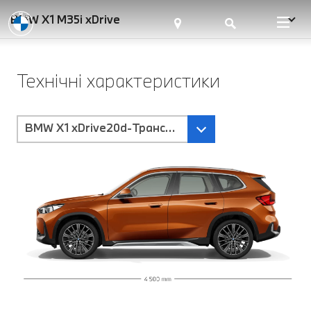
BMW X1 M35i xDrive
Технічні характеристики
BMW X1 xDrive20d-Трансмісія Steptronic з подвій