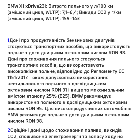
BMW X1 xDrive23i: Витрата пального у л/100 км
(змішаний цикл, WLTP): 7,1–6,4; Викиди CO2 у г/км
(змішаний цикл, WLTP): 159–143
1
Дані про продуктивність бензинових двигунів
стосуються транспортних засобів, що використовують
пальне з дослідницьким октановим числом RON 98.
Дані про споживання пального стосуються
транспортних засобів, що використовують
високоякісне пальне, відповідно до Регламенту ЄС
1151/2017. Також допускається використання
неетильованого пального з дослідницьким
октановим числом RON 91 і вище та максимальним
вмістом етанолу 25% (E25). BMW рекомендує
використання пального з дослідницьким октановим
числом RON 95. Для високопродуктивних автомобілів
BMW рекомендує пальне з дослідницьким октановим
числом RON 98.
2
Офіційні дані щодо споживання палива, викидів
CO2, споживання електроенергії та запасу ходу на