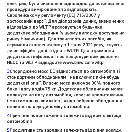
електриці були визначені відповідно до встановленої
процедури вимірювання та відповідають
Європейському регламенту (ЄС) 715/2007 у
застосовній версії. Для діапазонів даних, визначених
відповідно до WLTP враховується будь-яке
додаткове обладнання (у цьому випадку доступне на
ринку Німеччини). Для транспортних засобів, які
отримали схвалення типу з 1 січня 2021 року, існують
лише офіційні дані згідно з WLTP. Для отримання
додаткової інформації про процедури вимірювання
NEDC та WLTP відвідайте www.bmw.com/wltp
3
Споряджена маса EC відноситься до автомобіля зі
стандартним обладнанням і не включає які-небудь
додаткові опції. Власна маса включає 90% повного
бака і вагу водія 75 кг. Додаткове обладнання може
вплинути на вагу автомобіля, корисне навантаження
і максимальну швидкість, якщо вибране обладнання
впливає на аеродинаміку автомобіля.
4
Причіпне навантаження залежить від комплектації
автомобіля
5
Продуктивність зарядки залежить від рівня заряду,