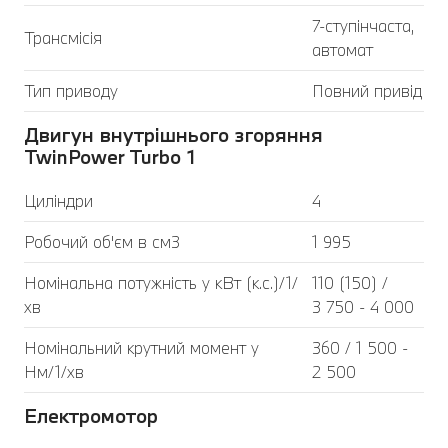
7-ступінчаста,
Трансмісія
автомат
Тип приводу
Повний привід
Двигун внутрішнього згоряння
TwinPower Turbo 1
Циліндри
4
Робочий об'єм в см3
1 995
Номінальна потужність у кВт (к.с.)/1/
110 (150) /
хв
3 750 - 4 000
Номінальний крутний момент у
360 / 1 500 -
Нм/1/хв
2 500
Електромотор