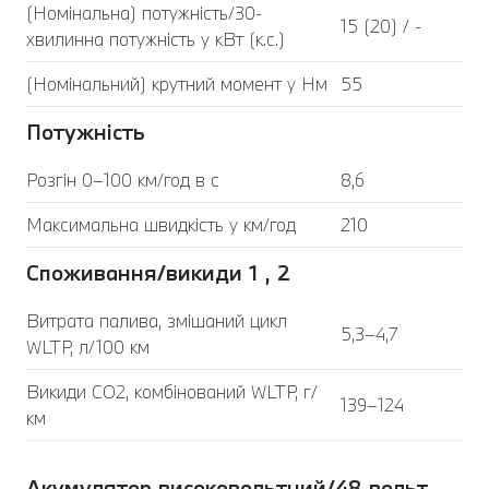
(Номінальна) потужність/30-
15 (20) / -
хвилинна потужність у кВт (к.с.)
(Номінальний) крутний момент у Нм
55
Потужність
Розгін 0–100 км/год в с
8,6
Максимальна швидкість у км/год
210
Споживання/викиди 1 , 2
Витрата палива, змішаний цикл
5,3–4,7
WLTP, л/100 км
Викиди CO2, комбінований WLTP, г/
139–124
км
Акумулятор високовольтний/48 вольт,