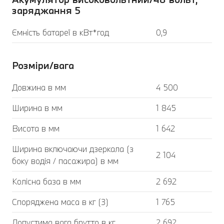
заряджання 5
Ємність батареї в кВт*год
0,9
Розміри/вага
Довжина в мм
4 500
Ширина в мм
1 845
Висота в мм
1 642
Ширина включаючи дзеркала (з
2 104
боку водія / пасажира) в мм
Колісна база в мм
2 692
Споряджена маса в кг (3)
1 765
Допустима вага брутто в кг
2 692