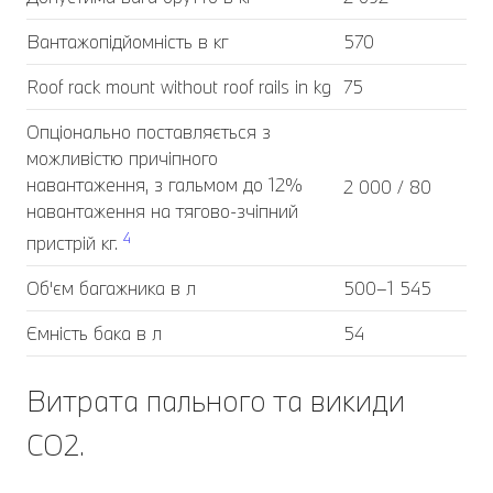
Вантажопідйомність в кг
570
Roof rack mount without roof rails in kg
75
Опціонально поставляється з
можливістю причіпного
навантаження, з гальмом до 12%
2 000 / 80
навантаження на тягово-зчіпний
4
пристрій кг.
Об'єм багажника в л
500–1 545
Ємність бака в л
54
Витрата пального та викиди
CO2.