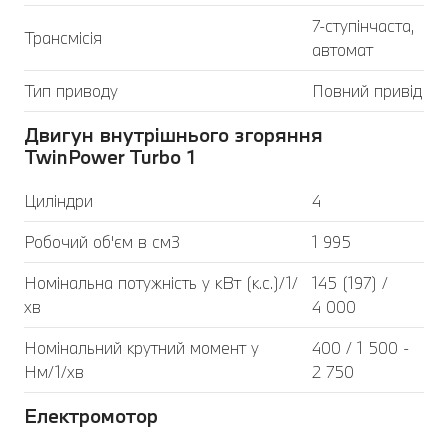
7-ступінчаста,
Трансмісія
автомат
Тип приводу
Повний привід
Двигун внутрішнього згоряння
TwinPower Turbo 1
Циліндри
4
Робочий об'єм в см3
1 995
Номінальна потужність у кВт (к.с.)/1/
145 (197) /
хв
4 000
Номінальний крутний момент у
400 / 1 500 -
Нм/1/хв
2 750
Електромотор