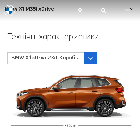
BMW X1 M35i xDrive
Технічні характеристики
BMW X1 xDrive23d-Коробка передач Steptronic з