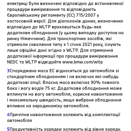
електриці були визначені відповідно до встановленої
процедури вимірювання та відповідають
Європейському регламенту (ЄС) 715/2007 у
застосовній версії. Для діапазонів даних, визначених
відповідно до WLTP враховується будь-яке
додаткове обладнання (у цьому випадку доступне на
ринку Німеччини). Для транспортних засобів, які
отримали схвалення типу з 1 січня 2021 року, існують
лише офіційні дані згідно з WLTP. Для отримання
додаткової інформації про процедури вимірювання
NEDC та WLTP відвідайте www.bmw.com/wltp
3
Споряджена маса EC відноситься до автомобіля зі
стандартним обладнанням і не включає які-небудь
додаткові опції. Власна маса включає 90% повного
бака і вагу водія 75 кг. Додаткове обладнання може
вплинути на вагу автомобіля, корисне навантаження
і максимальну швидкість, якщо вибране обладнання
впливає на аеродинаміку автомобіля.
4
Причіпне навантаження залежить від комплектації
автомобіля
5
Продуктивність зарядки залежить від рівня заряду,