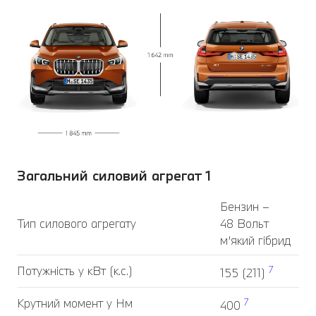
Загальний силовий агрегат 1
Бензин –
Тип силового агрегату
48 Вольт
м’який гібрид
Потужність у кВт (к.с.)
7
155 (211)
Крутний момент у Нм
7
400