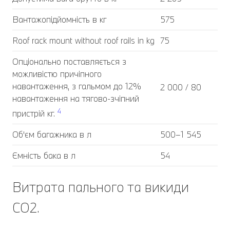
Вантажопідйомність в кг
575
Roof rack mount without roof rails in kg
75
Опціонально поставляється з
можливістю причіпного
навантаження, з гальмом до 12%
2 000 / 80
навантаження на тягово-зчіпний
4
пристрій кг.
Об'єм багажника в л
500–1 545
Ємність бака в л
54
Витрата пального та викиди
CO2.