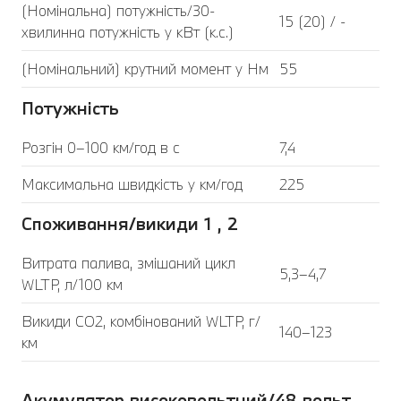
(Номінальна) потужність/30-
15 (20) / -
хвилинна потужність у кВт (к.с.)
(Номінальний) крутний момент у Нм
55
Потужність
Розгін 0–100 км/год в с
7,4
Максимальна швидкість у км/год
225
Споживання/викиди 1 , 2
Витрата палива, змішаний цикл
5,3–4,7
WLTP, л/100 км
Викиди CO2, комбінований WLTP, г/
140–123
км
Акумулятор високовольтний/48 вольт,