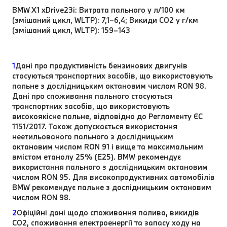
BMW X1 xDrive23i: Витрата пального у л/100 км
(змішаний цикл, WLTP): 7,1–6,4; Викиди CO2 у г/км
(змішаний цикл, WLTP): 159–143
1
Дані про продуктивність бензинових двигунів
стосуються транспортних засобів, що використовують
пальне з дослідницьким октановим числом RON 98.
Дані про споживання пального стосуються
транспортних засобів, що використовують
високоякісне пальне, відповідно до Регламенту ЄС
1151/2017. Також допускається використання
неетильованого пального з дослідницьким
октановим числом RON 91 і вище та максимальним
вмістом етанолу 25% (E25). BMW рекомендує
використання пального з дослідницьким октановим
числом RON 95. Для високопродуктивних автомобілів
BMW рекомендує пальне з дослідницьким октановим
числом RON 98.
2
Офіційні дані щодо споживання палива, викидів
CO2, споживання електроенергії та запасу ходу на