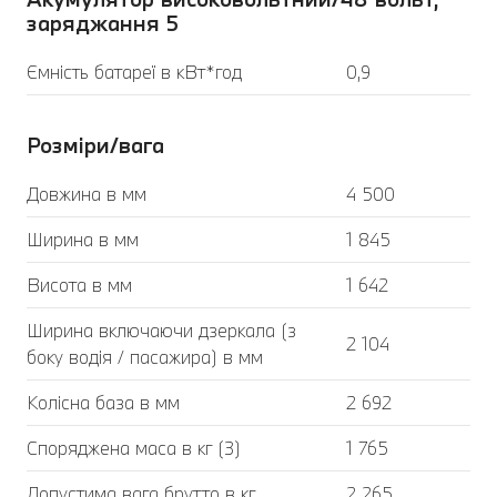
заряджання 5
Ємність батареї в кВт*год
0,9
Розміри/вага
Довжина в мм
4 500
Ширина в мм
1 845
Висота в мм
1 642
Ширина включаючи дзеркала (з
2 104
боку водія / пасажира) в мм
Колісна база в мм
2 692
Споряджена маса в кг (3)
1 765
Допустима вага брутто в кг
2 265